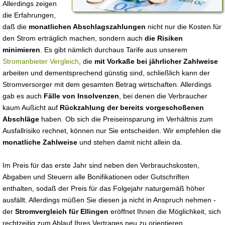
Allerdings zeigen
die Erfahrungen,
daß die
monatlichen Abschlagszahlungen
nicht nur die Kosten für
den Strom erträglich machen, sondern auch
die Risiken
minimieren
. Es gibt nämlich durchaus Tarife aus unserem
Stromanbieter Vergleich
, die
mit Vorkaße bei jährlicher Zahlweise
arbeiten und dementsprechend günstig sind, schließlich kann der
Stromversorger mit dem gesamten Betrag wirtschaften. Allerdings
gab es auch
Fälle von Insolvenzen
, bei denen die Verbraucher
kaum Außicht auf
Rückzahlung der bereits vorgeschoßenen
Abschläge
haben. Ob sich die Preiseinsparung im Verhältnis zum
Ausfallrisiko rechnet, können nur Sie entscheiden. Wir empfehlen die
monatliche Zahlweise
und stehen damit nicht allein da.
Im Preis für das erste Jahr sind neben den Verbrauchskosten,
Abgaben und Steuern alle Bonifikationen oder Gutschriften
enthalten, sodaß der Preis für das Folgejahr naturgemäß höher
ausfällt. Allerdings müßen Sie diesen ja nicht in Anspruch nehmen -
der
Stromvergleich für Ellingen
eröffnet Ihnen die Möglichkeit, sich
rechtzeitig zum Ablauf Ihres Vertrages neu zu orientieren.