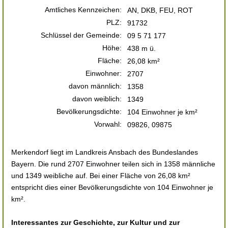
Amtliches Kennzeichen:
AN, DKB, FEU, ROT
PLZ:
91732
Schlüssel der Gemeinde:
09 5 71 177
Höhe:
438 m ü.
Fläche:
26,08 km²
Einwohner:
2707
davon männlich:
1358
davon weiblich:
1349
Bevölkerungsdichte:
104 Einwohner je km²
Vorwahl:
09826, 09875
Merkendorf liegt im Landkreis Ansbach des Bundeslandes
Bayern. Die rund 2707 Einwohner teilen sich in 1358 männliche
und 1349 weibliche auf. Bei einer Fläche von 26,08 km²
entspricht dies einer Bevölkerungsdichte von 104 Einwohner je
km².
Interessantes zur Geschichte, zur Kultur und zur