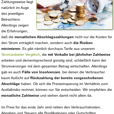
Zahlungsweise liegt
natürlich im Auge
des jeweiligen
Betrachters.
Allerdings zeigen
die Erfahrungen,
daß die
monatlichen Abschlagszahlungen
nicht nur die Kosten für
den Strom erträglich machen, sondern auch
die Risiken
minimieren
. Es gibt nämlich durchaus Tarife aus unserem
Stromanbieter Vergleich
, die
mit Vorkaße bei jährlicher Zahlweise
arbeiten und dementsprechend günstig sind, schließlich kann der
Stromversorger mit dem gesamten Betrag wirtschaften. Allerdings
gab es auch
Fälle von Insolvenzen
, bei denen die Verbraucher
kaum Außicht auf
Rückzahlung der bereits vorgeschoßenen
Abschläge
haben. Ob sich die Preiseinsparung im Verhältnis zum
Ausfallrisiko rechnet, können nur Sie entscheiden. Wir empfehlen die
monatliche Zahlweise
und stehen damit nicht allein da.
Im Preis für das erste Jahr sind neben den Verbrauchskosten,
Abgaben und Steuern alle Bonifikationen oder Gutschriften