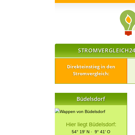
STROMVERGLEICH24
Direkteinstieg in den
Stromvergleich:
Büdelsdorf
Hier liegt Büdelsdorf:
54° 19′ N · 9° 41′ O