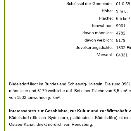
Schlüssel der Gemeinde:
01 0 58
Höhe:
9 m ü.
Fläche:
6,5 km²
Einwohner:
9961
davon männlich:
4782
davon weiblich:
5179
Bevölkerungsdichte:
1532 Ei
Vorwahl:
04331
Büdelsdorf liegt im Bundesland Schleswig-Holstein. Die rund 9961
männliche und 5179 weibliche auf. Bei einer Fläche von 6,5 km² e
von 1532 Einwohner je km².
Interessantes zur Geschichte, zur Kultur und zur Wirtschaft 
Büdelsdorf (dänisch: Bydelstorp, plattdeutsch: Büdelsdörp) ist ei
Ostsee-Kanal, direkt nördlich von Rendsburg.