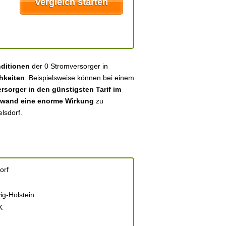
nditionen
der 0 Stromversorger in
hkeiten
. Beispielsweise können bei einem
sorger in den günstigsten Tarif im
fwand eine enorme Wirkung
zu
lsdorf.
orf
ig-Holstein
K