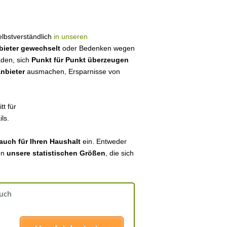
selbstverständlich
in unseren
bieter gewechselt
oder Bedenken wegen
aden, sich
Punkt für Punkt überzeugen
anbieter
ausmachen, Ersparnisse von
tt für
ls.
auch für Ihren Haushalt
ein. Entweder
en
unsere statistischen Größen
, die sich
auch