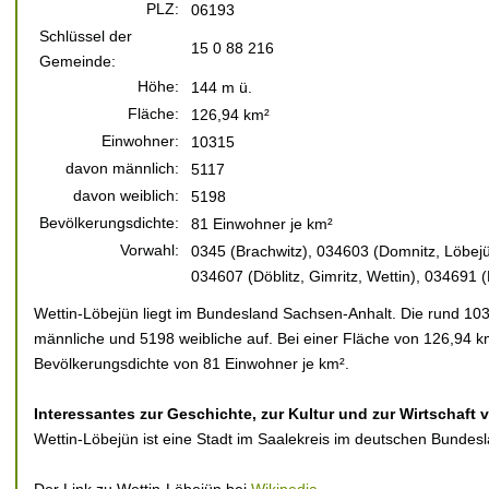
PLZ:
06193
Schlüssel der
15 0 88 216
Gemeinde:
Höhe:
144 m ü.
Fläche:
126,94 km²
Einwohner:
10315
davon männlich:
5117
davon weiblich:
5198
Bevölkerungsdichte:
81 Einwohner je km²
Vorwahl:
0345 (Brachwitz), 034603 (Domnitz, Löbejün
034607 (Döblitz, Gimritz, Wettin), 034691 
Wettin-Löbejün liegt im Bundesland Sachsen-Anhalt. Die rund 103
männliche und 5198 weibliche auf. Bei einer Fläche von 126,94 km
Bevölkerungsdichte von 81 Einwohner je km².
Interessantes zur Geschichte, zur Kultur und zur Wirtschaft
Wettin-Löbejün ist eine Stadt im Saalekreis im deutschen Bundes