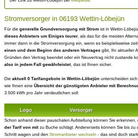
Der Link zu Wettin-Löbejün bei
Wikipedia
.
Stromversorger in 06193 Wettin-Löbejün
Für die
generelle Grundversorgung mit Strom
ist in Wettin-Löbej
dieses Anbieters um Einiges teurer
, als das für die meisten Alterna
immer dann in die Stromversorgung ein, wenn es beispielsweise zei
einen und dem Beginn des anderen Vertrages
gibt, Ihr aktueller
Gründen den Vertrag beendet oder ein Neuvertrag nicht zustande 
also in jedem Fall gewährleistet
, das ist Ihnen sicher.
Die
aktuell 0 Tarifangebote in Wettin-Löbejün
unterscheiden sich 
wie Ihnen eine
Übersicht der günstigsten Anbieter mit Berechn
3.500 kWh pro Jahr verdeutlichen soll:
Logo
Versorger
Schon anhand dieser pauschalen Aufstellung können Sie erkennen, 
der Tarif von mit
zu Buche schlägt. Andererseits können Sie bis zu
Schritt wagen und den
Stromanbieter wechseln
- das sind doch star