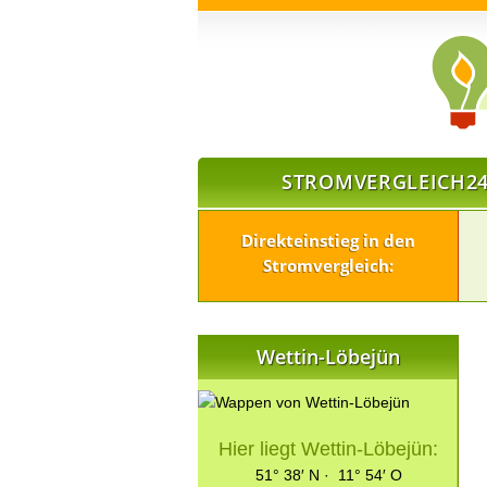
STROMVERGLEICH24
Direkteinstieg in den
Stromvergleich:
Wettin-Löbejün
Hier liegt Wettin-Löbejün:
51° 38′ N · 11° 54′ O