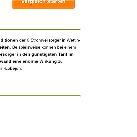
nditionen
der 0 Stromversorger in Wettin-
eiten
. Beispielsweise können bei einem
sorger in den günstigsten Tarif im
fwand eine enorme Wirkung
zu
tin-Löbejün.