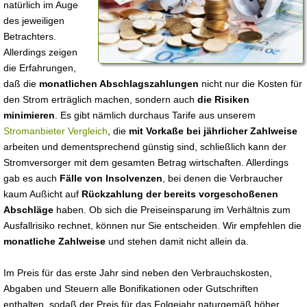
natürlich im Auge
des jeweiligen
Betrachters.
Allerdings zeigen
die Erfahrungen,
daß die
monatlichen Abschlagszahlungen
nicht nur die Kosten für
den Strom erträglich machen, sondern auch
die Risiken
minimieren
. Es gibt nämlich durchaus Tarife aus unserem
Stromanbieter Vergleich
, die
mit Vorkaße bei jährlicher Zahlweise
arbeiten und dementsprechend günstig sind, schließlich kann der
Stromversorger mit dem gesamten Betrag wirtschaften. Allerdings
gab es auch
Fälle von Insolvenzen
, bei denen die Verbraucher
kaum Außicht auf
Rückzahlung der bereits vorgeschoßenen
Abschläge
haben. Ob sich die Preiseinsparung im Verhältnis zum
Ausfallrisiko rechnet, können nur Sie entscheiden. Wir empfehlen die
monatliche Zahlweise
und stehen damit nicht allein da.
Im Preis für das erste Jahr sind neben den Verbrauchskosten,
Abgaben und Steuern alle Bonifikationen oder Gutschriften
enthalten, sodaß der Preis für das Folgejahr naturgemäß höher