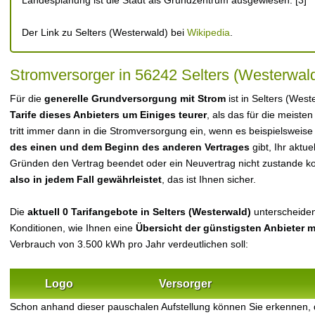
Landesplanung ist die Stadt als Grundzentrum ausgewiesen. [3]
Der Link zu Selters (Westerwald) bei
Wikipedia
.
Stromversorger in 56242 Selters (Westerwal
Für die
generelle Grundversorgung mit Strom
ist in Selters (Wes
Tarife dieses Anbieters um Einiges teurer
, als das für die meisten
tritt immer dann in die Stromversorgung ein, wenn es beispielsweise
des einen und dem Beginn des anderen Vertrages
gibt, Ihr aktu
Gründen den Vertrag beendet oder ein Neuvertrag nicht zustande 
also in jedem Fall gewährleistet
, das ist Ihnen sicher.
Die
aktuell 0 Tarifangebote in Selters (Westerwald)
unterscheiden 
Konditionen, wie Ihnen eine
Übersicht der günstigsten Anbieter 
Verbrauch von 3.500 kWh pro Jahr verdeutlichen soll:
Logo
Versorger
Schon anhand dieser pauschalen Aufstellung können Sie erkennen, 