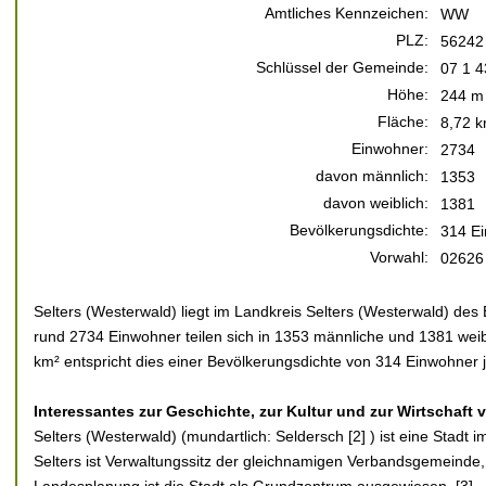
Amtliches Kennzeichen:
WW
PLZ:
56242
Schlüssel der Gemeinde:
07 1 4
Höhe:
244 m 
Fläche:
8,72 k
Einwohner:
2734
davon männlich:
1353
davon weiblich:
1381
Bevölkerungsdichte:
314 Ei
Vorwahl:
02626
Selters (Westerwald) liegt im Landkreis Selters (Westerwald) des
rund 2734 Einwohner teilen sich in 1353 männliche und 1381 weibl
km² entspricht dies einer Bevölkerungsdichte von 314 Einwohner 
Interessantes zur Geschichte, zur Kultur und zur Wirtschaft 
Selters (Westerwald) (mundartlich: Seldersch [2] ) ist eine Stadt 
Selters ist Verwaltungssitz der gleichnamigen Verbandsgemeinde