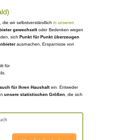
ld)
, die wir selbstverständlich
in unseren
bieter gewechselt
oder Bedenken wegen
aden, sich
Punkt für Punkt überzeugen
anbieter
ausmachen, Ersparnisse von
tt für
ls.
auch für Ihren Haushalt
ein. Entweder
en
unsere statistischen Größen
, die sich
auch
: