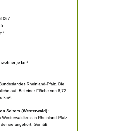
3 067
ü.
m²
nwohner je km²
 Bundeslandes Rheinland-Pfalz. Die
iche auf. Bei einer Fläche von 8,72
je km².
von Selters (Westerwald):
im Westerwaldkreis in Rheinland-Pfalz.
, der sie angehört. Gemäß