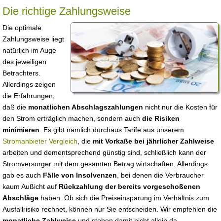
Die richtige Zahlungsweise
Die optimale
Zahlungsweise liegt
natürlich im Auge
des jeweiligen
Betrachters.
Allerdings zeigen
die Erfahrungen,
daß die
monatlichen Abschlagszahlungen
nicht nur die Kosten für
den Strom erträglich machen, sondern auch
die Risiken
minimieren
. Es gibt nämlich durchaus Tarife aus unserem
Stromanbieter Vergleich
, die
mit Vorkaße bei jährlicher Zahlweise
arbeiten und dementsprechend günstig sind, schließlich kann der
Stromversorger mit dem gesamten Betrag wirtschaften. Allerdings
gab es auch
Fälle von Insolvenzen
, bei denen die Verbraucher
kaum Außicht auf
Rückzahlung der bereits vorgeschoßenen
Abschläge
haben. Ob sich die Preiseinsparung im Verhältnis zum
Ausfallrisiko rechnet, können nur Sie entscheiden. Wir empfehlen die
monatliche Zahlweise
und stehen damit nicht allein da.