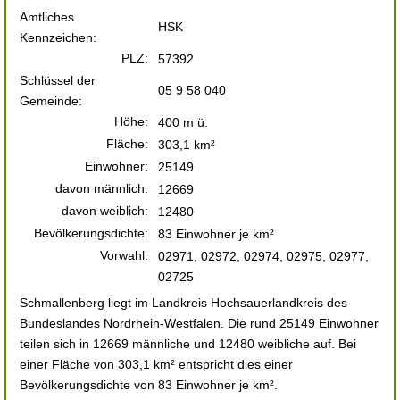
Amtliches
HSK
Kennzeichen:
PLZ:
57392
Schlüssel der
05 9 58 040
Gemeinde:
Höhe:
400 m ü.
Fläche:
303,1 km²
Einwohner:
25149
davon männlich:
12669
davon weiblich:
12480
Bevölkerungsdichte:
83 Einwohner je km²
Vorwahl:
02971, 02972, 02974, 02975, 02977,
02725
Schmallenberg liegt im Landkreis Hochsauerlandkreis des
Bundeslandes Nordrhein-Westfalen. Die rund 25149 Einwohner
teilen sich in 12669 männliche und 12480 weibliche auf. Bei
einer Fläche von 303,1 km² entspricht dies einer
Bevölkerungsdichte von 83 Einwohner je km².