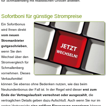
für Schmallenberg mit realistischen Größen arbeiten.
Sofortboni für günstige Strompreise
Ein Sofortbonus
wird Ihnen direkt
vom neuen
Stromanbieter
gutgeschrieben
,
wenn Sie den
Wechsel über den
Stromvergleich für
Schmallenberg
vornehmen. Dieses
Verkaufsmittel
können Sie ebenso ohne Bedenken nutzen, wie das beim
Neukundenbonus der Fall ist. In der Regel wird dieser
erst zum
Ende der Vertragslaufzeit verrechnet oder ausgezahlt
, die
vertraglichen Details geben dazu Aufschluß. Auch wenn Sie nur im
ersten Vertragsjahr
eine größere Einsparung generieren
können,