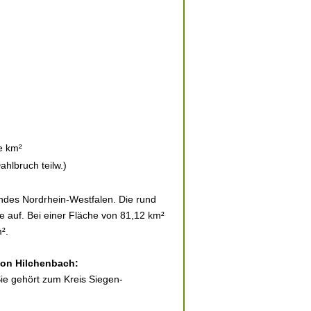
e km²
hlbruch teilw.)
ndes Nordrhein-Westfalen. Die rund
e auf. Bei einer Fläche von 81,12 km²
².
 von Hilchenbach:
Sie gehört zum Kreis Siegen-