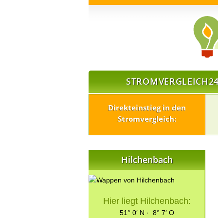
STROMVERGLEICH24
Direkteinstieg in den
Stromvergleich:
Hilchenbach
Hier liegt Hilchenbach:
51° 0′ N · 8° 7′ O