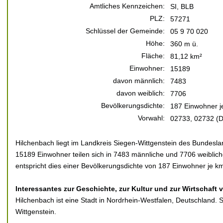
Amtliches Kennzeichen:
SI, BLB
PLZ:
57271
Schlüssel der Gemeinde:
05 9 70 020
Höhe:
360 m ü.
Fläche:
81,12 km²
Einwohner:
15189
davon männlich:
7483
davon weiblich:
7706
Bevölkerungsdichte:
187 Einwohner j
Vorwahl:
02733, 02732 (Da
Hilchenbach liegt im Landkreis Siegen-Wittgenstein des Bundesla
15189 Einwohner teilen sich in 7483 männliche und 7706 weiblich
entspricht dies einer Bevölkerungsdichte von 187 Einwohner je km
Interessantes zur Geschichte, zur Kultur und zur Wirtschaft
Hilchenbach ist eine Stadt in Nordrhein-Westfalen, Deutschland. 
Wittgenstein.