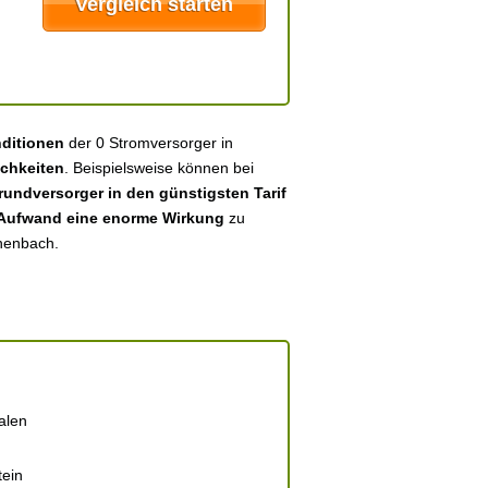
nditionen
der 0 Stromversorger in
chkeiten
. Beispielsweise können bei
undversorger in den günstigsten Tarif
 Aufwand eine enorme Wirkung
zu
chenbach.
alen
tein