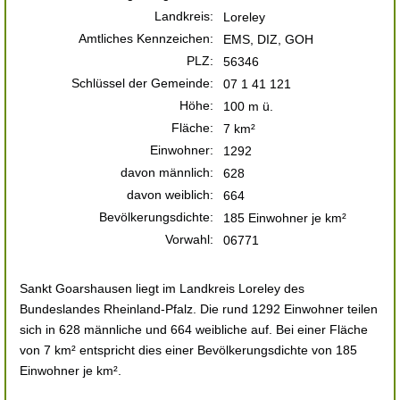
Landkreis:
Loreley
Amtliches Kennzeichen:
EMS, DIZ, GOH
PLZ:
56346
Schlüssel der Gemeinde:
07 1 41 121
Höhe:
100 m ü.
Fläche:
7 km²
Einwohner:
1292
davon männlich:
628
davon weiblich:
664
Bevölkerungsdichte:
185 Einwohner je km²
Vorwahl:
06771
Sankt Goarshausen liegt im Landkreis Loreley des
Bundeslandes Rheinland-Pfalz. Die rund 1292 Einwohner teilen
sich in 628 männliche und 664 weibliche auf. Bei einer Fläche
von 7 km² entspricht dies einer Bevölkerungsdichte von 185
Einwohner je km².