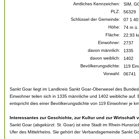
Amtliches Kennzeichen:
SIM, G
PLZ:
56329
Schlüssel der Gemeinde:
07 1 40
Höhe:
74 m ü.
Fläche:
22,93 k
Einwohner:
2737
davon männlich:
1335
davon weiblich:
1402
Bevölkerungsdichte:
119 Ein
Vorwahl:
06741
Sankt Goar liegt im Landkreis Sankt Goar-Oberwesel des Bundesl
Einwohner teilen sich in 1335 männliche und 1402 weibliche auf. 
entspricht dies einer Bevölkerungsdichte von 119 Einwohner je km
Interessantes zur Geschichte, zur Kultur und zur Wirtschaft 
Sankt Goar (abgekürzt: St. Goar) ist eine Stadt im Rhein-Hunsrüc
Ufer des Mittelrheins. Sie gehört der Verbandsgemeinde Sankt G