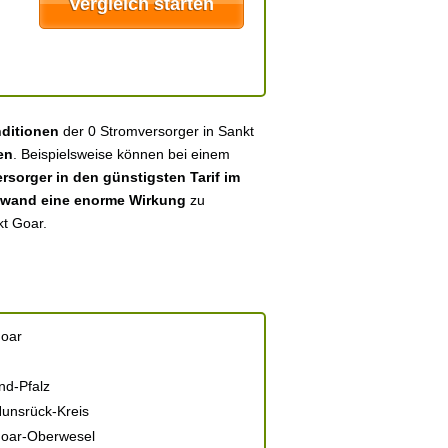
nditionen
der 0 Stromversorger in Sankt
en
. Beispielsweise können bei einem
sorger in den günstigsten Tarif im
fwand eine enorme Wirkung
zu
kt Goar.
Goar
nd-Pfalz
unsrück-Kreis
Goar-Oberwesel