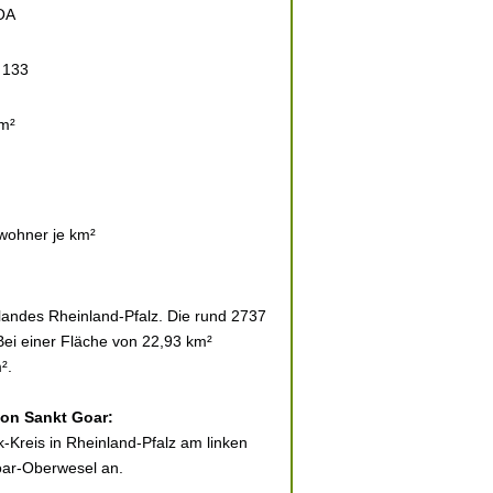
OA
 133
m²
wohner je km²
andes Rheinland-Pfalz. Die rund 2737
Bei einer Fläche von 22,93 km²
².
von Sankt Goar:
k-Kreis in Rheinland-Pfalz am linken
oar-Oberwesel an.