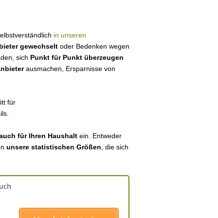
 selbstverständlich
in unseren
bieter gewechselt
oder Bedenken wegen
aden, sich
Punkt für Punkt überzeugen
anbieter
ausmachen, Ersparnisse von
tt für
ls.
auch für Ihren Haushalt
ein. Entweder
en
unsere statistischen Größen
, die sich
auch