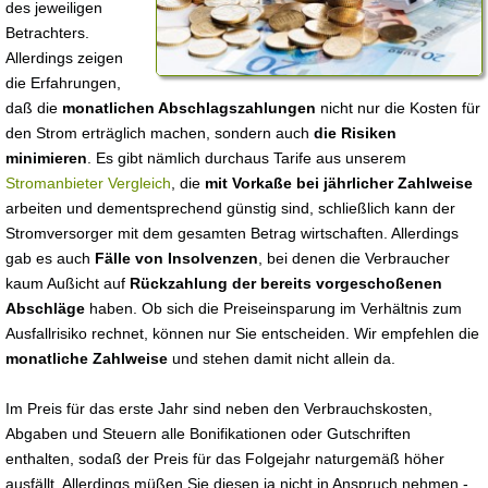
des jeweiligen
Betrachters.
Allerdings zeigen
die Erfahrungen,
daß die
monatlichen Abschlagszahlungen
nicht nur die Kosten für
den Strom erträglich machen, sondern auch
die Risiken
minimieren
. Es gibt nämlich durchaus Tarife aus unserem
Stromanbieter Vergleich
, die
mit Vorkaße bei jährlicher Zahlweise
arbeiten und dementsprechend günstig sind, schließlich kann der
Stromversorger mit dem gesamten Betrag wirtschaften. Allerdings
gab es auch
Fälle von Insolvenzen
, bei denen die Verbraucher
kaum Außicht auf
Rückzahlung der bereits vorgeschoßenen
Abschläge
haben. Ob sich die Preiseinsparung im Verhältnis zum
Ausfallrisiko rechnet, können nur Sie entscheiden. Wir empfehlen die
monatliche Zahlweise
und stehen damit nicht allein da.
Im Preis für das erste Jahr sind neben den Verbrauchskosten,
Abgaben und Steuern alle Bonifikationen oder Gutschriften
enthalten, sodaß der Preis für das Folgejahr naturgemäß höher
ausfällt. Allerdings müßen Sie diesen ja nicht in Anspruch nehmen -