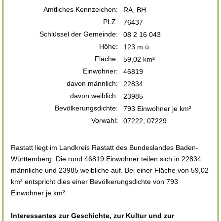
Amtliches Kennzeichen:
RA, BH
PLZ:
76437
Schlüssel der Gemeinde:
08 2 16 043
Höhe:
123 m ü.
Fläche:
59,02 km²
Einwohner:
46819
davon männlich:
22834
davon weiblich:
23985
Bevölkerungsdichte:
793 Einwohner je km²
Vorwahl:
07222, 07229
Rastatt liegt im Landkreis Rastatt des Bundeslandes Baden-
Württemberg. Die rund 46819 Einwohner teilen sich in 22834
männliche und 23985 weibliche auf. Bei einer Fläche von 59,02
km² entspricht dies einer Bevölkerungsdichte von 793
Einwohner je km².
Interessantes zur Geschichte, zur Kultur und zur