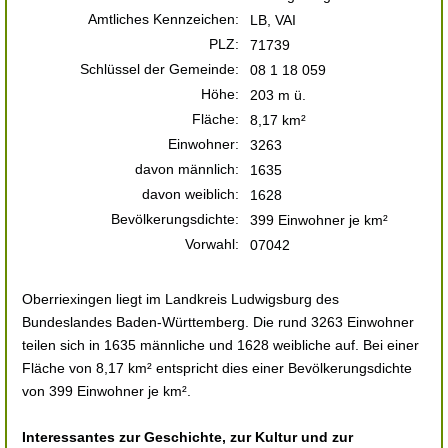
Amtliches Kennzeichen:
LB, VAI
PLZ:
71739
Schlüssel der Gemeinde:
08 1 18 059
Höhe:
203 m ü.
Fläche:
8,17 km²
Einwohner:
3263
davon männlich:
1635
davon weiblich:
1628
Bevölkerungsdichte:
399 Einwohner je km²
Vorwahl:
07042
Oberriexingen liegt im Landkreis Ludwigsburg des
Bundeslandes Baden-Württemberg. Die rund 3263 Einwohner
teilen sich in 1635 männliche und 1628 weibliche auf. Bei einer
Fläche von 8,17 km² entspricht dies einer Bevölkerungsdichte
von 399 Einwohner je km².
Interessantes zur Geschichte, zur Kultur und zur