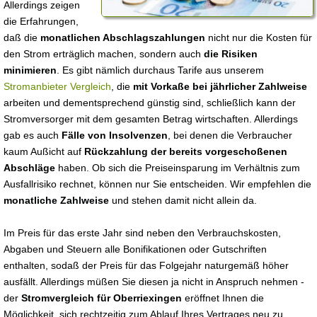
Allerdings zeigen
die Erfahrungen,
daß die
monatlichen Abschlagszahlungen
nicht nur die Kosten für
den Strom erträglich machen, sondern auch
die Risiken
minimieren
. Es gibt nämlich durchaus Tarife aus unserem
Stromanbieter Vergleich
, die
mit Vorkaße bei jährlicher Zahlweise
arbeiten und dementsprechend günstig sind, schließlich kann der
Stromversorger mit dem gesamten Betrag wirtschaften. Allerdings
gab es auch
Fälle von Insolvenzen
, bei denen die Verbraucher
kaum Außicht auf
Rückzahlung der bereits vorgeschoßenen
Abschläge
haben. Ob sich die Preiseinsparung im Verhältnis zum
Ausfallrisiko rechnet, können nur Sie entscheiden. Wir empfehlen die
monatliche Zahlweise
und stehen damit nicht allein da.
Im Preis für das erste Jahr sind neben den Verbrauchskosten,
Abgaben und Steuern alle Bonifikationen oder Gutschriften
enthalten, sodaß der Preis für das Folgejahr naturgemäß höher
ausfällt. Allerdings müßen Sie diesen ja nicht in Anspruch nehmen -
der
Stromvergleich für Oberriexingen
eröffnet Ihnen die
Möglichkeit, sich rechtzeitig zum Ablauf Ihres Vertrages neu zu