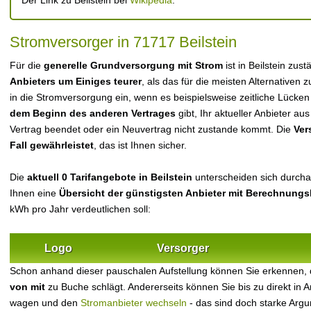
Der Link zu Beilstein bei
Wikipedia
.
Stromversorger in 71717 Beilstein
Für die
generelle Grundversorgung mit Strom
ist in Beilstein zu
Anbieters um Einiges teurer
, als das für die meisten Alternativen z
in die Stromversorgung ein, wenn es beispielsweise zeitliche Lücke
dem Beginn des anderen Vertrages
gibt, Ihr aktueller Anbieter 
Vertrag beendet oder ein Neuvertrag nicht zustande kommt. Die
Ver
Fall gewährleistet
, das ist Ihnen sicher.
Die
aktuell 0 Tarifangebote in Beilstein
unterscheiden sich durchau
Ihnen eine
Übersicht der günstigsten Anbieter mit Berechnungs
kWh pro Jahr verdeutlichen soll:
Logo
Versorger
Schon anhand dieser pauschalen Aufstellung können Sie erkennen, 
von mit
zu Buche schlägt. Andererseits können Sie bis zu direkt in
wagen und den
Stromanbieter wechseln
- das sind doch starke Arg