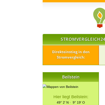
STROMVERGLEICH24
Direkteinstieg in den
Stromvergleich:
Beilstein
Hier liegt Beilstein:
49° 2′ N · 9° 19′ O