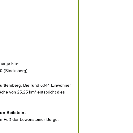
er je km²
0 (Stocksberg)
Württemberg. Die rund 6044 Einwohner
läche von 25,25 km² entspricht dies
on Beilstein:
 am Fuß der Löwensteiner Berge.