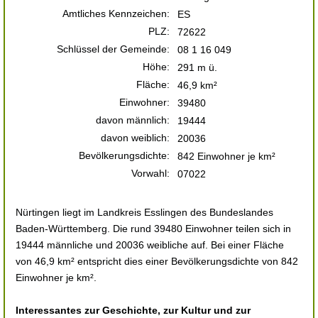
Amtliches Kennzeichen:
ES
PLZ:
72622
Schlüssel der Gemeinde:
08 1 16 049
Höhe:
291 m ü.
Fläche:
46,9 km²
Einwohner:
39480
davon männlich:
19444
davon weiblich:
20036
Bevölkerungsdichte:
842 Einwohner je km²
Vorwahl:
07022
Nürtingen liegt im Landkreis Esslingen des Bundeslandes
Baden-Württemberg. Die rund 39480 Einwohner teilen sich in
19444 männliche und 20036 weibliche auf. Bei einer Fläche
von 46,9 km² entspricht dies einer Bevölkerungsdichte von 842
Einwohner je km².
Interessantes zur Geschichte, zur Kultur und zur