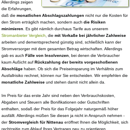
Allerdings zeigen
die Erfahrungen,
daß die
monatlichen Abschlagszahlungen
nicht nur die Kosten für
den Strom erträglich machen, sondern auch
die Risiken
minimieren
. Es gibt nämlich durchaus Tarife aus unserem
Stromanbieter Vergleich
, die
mit Vorkaße bei jährlicher Zahlweise
arbeiten und dementsprechend günstig sind, schließlich kann der
Stromversorger mit dem gesamten Betrag wirtschaften. Allerdings
gab es auch
Fälle von Insolvenzen
, bei denen die Verbraucher
kaum Außicht auf
Rückzahlung der bereits vorgeschoßenen
Abschläge
haben. Ob sich die Preiseinsparung im Verhältnis zum
Ausfallrisiko rechnet, können nur Sie entscheiden. Wir empfehlen die
monatliche Zahlweise
und stehen damit nicht allein da.
Im Preis für das erste Jahr sind neben den Verbrauchskosten,
Abgaben und Steuern alle Bonifikationen oder Gutschriften
enthalten, sodaß der Preis für das Folgejahr naturgemäß höher
ausfällt. Allerdings müßen Sie diesen ja nicht in Anspruch nehmen -
der
Stromvergleich für Nittenau
eröffnet Ihnen die Möglichkeit, sich
rechtzeitig zum Ablauf Ihres Vertrages neu zu orientieren.