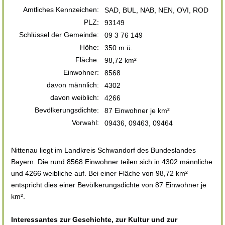
Amtliches Kennzeichen:
SAD, BUL, NAB, NEN, OVI, ROD
PLZ:
93149
Schlüssel der Gemeinde:
09 3 76 149
Höhe:
350 m ü.
Fläche:
98,72 km²
Einwohner:
8568
davon männlich:
4302
davon weiblich:
4266
Bevölkerungsdichte:
87 Einwohner je km²
Vorwahl:
09436, 09463, 09464
Nittenau liegt im Landkreis Schwandorf des Bundeslandes
Bayern. Die rund 8568 Einwohner teilen sich in 4302 männliche
und 4266 weibliche auf. Bei einer Fläche von 98,72 km²
entspricht dies einer Bevölkerungsdichte von 87 Einwohner je
km².
Interessantes zur Geschichte, zur Kultur und zur