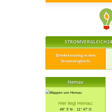
STROMVERGLEICH24
Direkteinstieg in den
Stromvergleich:
Hemau
Hier liegt Hemau:
49° 3′ N · 11° 47′ O