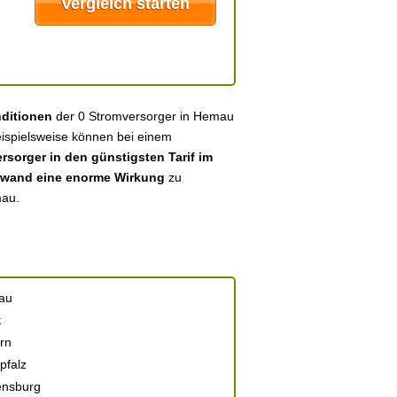
nditionen
der 0 Stromversorger in Hemau
eispielsweise können bei einem
sorger in den günstigsten Tarif im
fwand eine enorme Wirkung
zu
mau.
au
t
rn
pfalz
nsburg