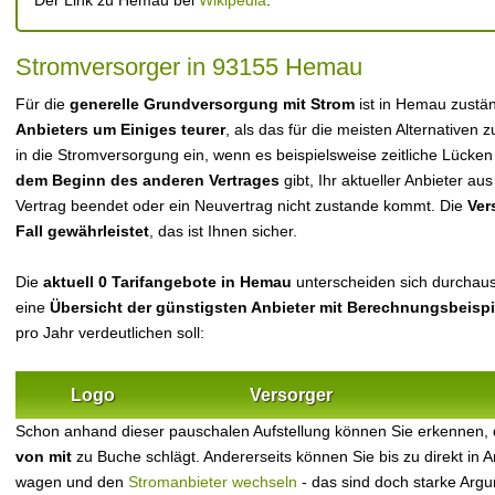
Der Link zu Hemau bei
Wikipedia
.
Stromversorger in 93155 Hemau
Für die
generelle Grundversorgung mit Strom
ist in Hemau zustä
Anbieters um Einiges teurer
, als das für die meisten Alternativen z
in die Stromversorgung ein, wenn es beispielsweise zeitliche Lücke
dem Beginn des anderen Vertrages
gibt, Ihr aktueller Anbieter 
Vertrag beendet oder ein Neuvertrag nicht zustande kommt. Die
Ver
Fall gewährleistet
, das ist Ihnen sicher.
Die
aktuell 0 Tarifangebote in Hemau
unterscheiden sich durchaus 
eine
Übersicht der günstigsten Anbieter mit Berechnungsbeisp
pro Jahr verdeutlichen soll:
Logo
Versorger
Schon anhand dieser pauschalen Aufstellung können Sie erkennen
von mit
zu Buche schlägt. Andererseits können Sie bis zu direkt in
wagen und den
Stromanbieter wechseln
- das sind doch starke Arg