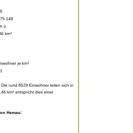
5
 75 148
m ü.
46 km²
inwohner je km²
1
ie rund 8529 Einwohner teilen sich in
46 km² entspricht dies einer
 von Hemau: