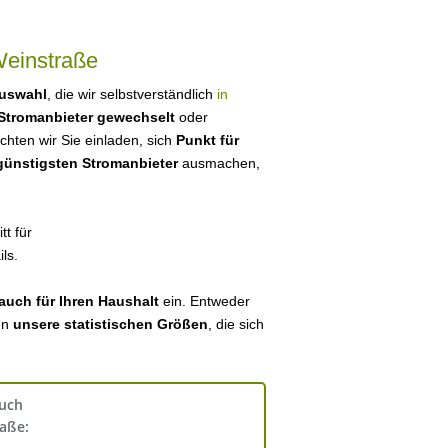
Weinstraße
Auswahl
, die wir selbstverständlich
in
Stromanbieter gewechselt
oder
ten wir Sie einladen, sich
Punkt für
 günstigsten Stromanbieter
ausmachen,
tt für
ls.
auch für Ihren Haushalt
ein. Entweder
en
unsere statistischen Größen
, die sich
auch
aße: