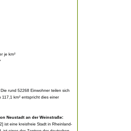
r je km²
7
 Die rund 52268 Einwohner teilen sich
 117,1 km² entspricht dies einer
 von Neustadt an der Weinstraße:
 ist eine kreisfreie Stadt in Rheinland-
d, ist eines der Zentren der deutschen