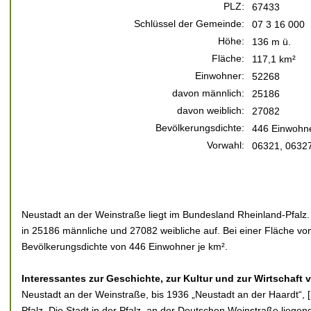
PLZ:
67433
Schlüssel der Gemeinde:
07 3 16 000
Höhe:
136 m ü.
Fläche:
117,1 km²
Einwohner:
52268
davon männlich:
25186
davon weiblich:
27082
Bevölkerungsdichte:
446 Einwohne
Vorwahl:
06321, 0632
Neustadt an der Weinstraße liegt im Bundesland Rheinland-Pfalz.
in 25186 männliche und 27082 weibliche auf. Bei einer Fläche von
Bevölkerungsdichte von 446 Einwohner je km².
Interessantes zur Geschichte, zur Kultur und zur Wirtschaft
Neustadt an der Weinstraße, bis 1936 „Neustadt an der Haardt“, [2]
Pfalz. Die Stadt in der Pfalz, an der Deutschen Weinstraße liegen