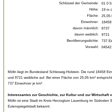
Schlüssel der Gemeinde:
01 0 5
Höhe:
19 m ü
Fläche:
25,05
Einwohner:
18458
davon männlich:
8737
davon weiblich:
9721
Bevölkerungsdichte:
737 Ei
Vorwahl:
04542
Mölln liegt im Bundesland Schleswig-Holstein. Die rund 18458 Ein
und 9721 weibliche auf. Bei einer Fläche von 25,05 km² entsprich
737 Einwohner je km².
Interessantes zur Geschichte, zur Kultur und zur Wirtschaft 
Mölln ist eine Stadt im Kreis Herzogtum Lauenburg im Südosten Sc
Eulenspiegelstadt bekannt.