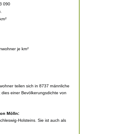
3 090
.
 km²
nwohner je km²
wohner teilen sich in 8737 männliche
t dies einer Bevölkerungsdichte von
von Mölln:
hleswig-Holsteins. Sie ist auch als