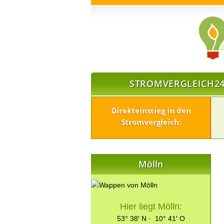
STROMVERGLEICH24
Direkteinstieg in den
Stromvergleich:
Mölln
Hier liegt Mölln:
53° 38′ N · 10° 41′ O