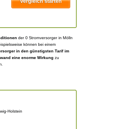
nditionen
der 0 Stromversorger in Mölln
eispielsweise können bei einem
sorger in den günstigsten Tarif im
fwand eine enorme Wirkung
zu
n.
wig-Holstein