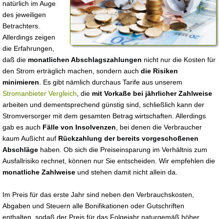
natürlich im Auge
des jeweiligen
Betrachters.
Allerdings zeigen
die Erfahrungen,
daß die
monatlichen Abschlagszahlungen
nicht nur die Kosten für
den Strom erträglich machen, sondern auch
die Risiken
minimieren
. Es gibt nämlich durchaus Tarife aus unserem
Stromanbieter Vergleich
, die
mit Vorkaße bei jährlicher Zahlweise
arbeiten und dementsprechend günstig sind, schließlich kann der
Stromversorger mit dem gesamten Betrag wirtschaften. Allerdings
gab es auch
Fälle von Insolvenzen
, bei denen die Verbraucher
kaum Außicht auf
Rückzahlung der bereits vorgeschoßenen
Abschläge
haben. Ob sich die Preiseinsparung im Verhältnis zum
Ausfallrisiko rechnet, können nur Sie entscheiden. Wir empfehlen die
monatliche Zahlweise
und stehen damit nicht allein da.
Im Preis für das erste Jahr sind neben den Verbrauchskosten,
Abgaben und Steuern alle Bonifikationen oder Gutschriften
enthalten, sodaß der Preis für das Folgejahr naturgemäß höher