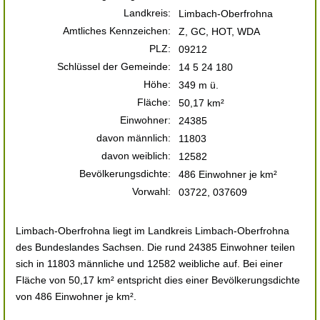
Landkreis:
Limbach-Oberfrohna
Amtliches Kennzeichen:
Z, GC, HOT, WDA
PLZ:
09212
Schlüssel der Gemeinde:
14 5 24 180
Höhe:
349 m ü.
Fläche:
50,17 km²
Einwohner:
24385
davon männlich:
11803
davon weiblich:
12582
Bevölkerungsdichte:
486 Einwohner je km²
Vorwahl:
03722, 037609
Limbach-Oberfrohna liegt im Landkreis Limbach-Oberfrohna
des Bundeslandes Sachsen. Die rund 24385 Einwohner teilen
sich in 11803 männliche und 12582 weibliche auf. Bei einer
Fläche von 50,17 km² entspricht dies einer Bevölkerungsdichte
von 486 Einwohner je km².