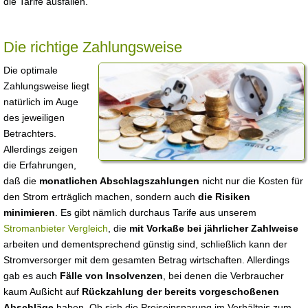
die Tarife ausfallen.
Die richtige Zahlungsweise
Die optimale
Zahlungsweise liegt
natürlich im Auge
des jeweiligen
Betrachters.
Allerdings zeigen
die Erfahrungen,
daß die
monatlichen Abschlagszahlungen
nicht nur die Kosten für
den Strom erträglich machen, sondern auch
die Risiken
minimieren
. Es gibt nämlich durchaus Tarife aus unserem
Stromanbieter Vergleich
, die
mit Vorkaße bei jährlicher Zahlweise
arbeiten und dementsprechend günstig sind, schließlich kann der
Stromversorger mit dem gesamten Betrag wirtschaften. Allerdings
gab es auch
Fälle von Insolvenzen
, bei denen die Verbraucher
kaum Außicht auf
Rückzahlung der bereits vorgeschoßenen
Abschläge
haben. Ob sich die Preiseinsparung im Verhältnis zum