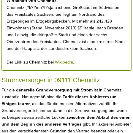
Wirtschaft von Chemnitz:
Chemnitz [?k??mn?t?s]a a ist eine Großstadt im Südwesten
des Freistaates Sachsen. Sie liegt am Nordrand des
Erzgebirges im Erzgebirgsbecken. Mit mehr als 242.428
Einwohnern (Stand: November 2013) [2] ist sie, nach Dresden
und Leipzig, die drittgrößte Stadt und eines der sechs
Oberzentren des Freistaates. Chemnitz ist eine kreisfreie Stadt
und der Hauptsitz der Landesdirektion Sachsen.
Der Link zu Chemnitz bei
Wikipedia
.
Stromversorger in 09111 Chemnitz
Für die
generelle Grundversorgung mit Strom
ist in Chemnitz
zuständig. Naturgemäß sind die
Tarife dieses Anbieters um
Einiges teurer
, als das für die meisten Alternativen zutrifft. Ihr
Grundversorger tritt immer dann in die Stromversorgung ein, wenn
es beispielsweise zeitliche Lücken
zwischen dem Ablauf des einen
und dem Beginn des anderen Vertrages
gibt, Ihr aktueller Anbieter
aus den verschiedensten Gründen den Vertrag beendet oder ein