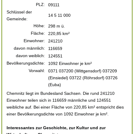
PLZ:
09111
Schlüssel der
14 5 11 000
Gemeinde:
Höhe:
298 m ü.
Fläche:
220,85 km²
Einwohner:
241210
davon männlich:
116659
davon weiblich:
124551
Bevölkerungsdichte:
1092 Einwohner je km²
Vorwahl:
0371 037200 (Wittgensdorf) 037209
(Einsiedel) 03722 (Röhrsdorf) 03726
(Euba)
Chemnitz liegt im Bundesland Sachsen. Die rund 241210
Einwohner teilen sich in 116659 männliche und 124551
weibliche auf. Bei einer Fläche von 220,85 km² entspricht dies
einer Bevölkerungsdichte von 1092 Einwohner je km².
Interessantes zur Geschichte, zur Kultur und zur