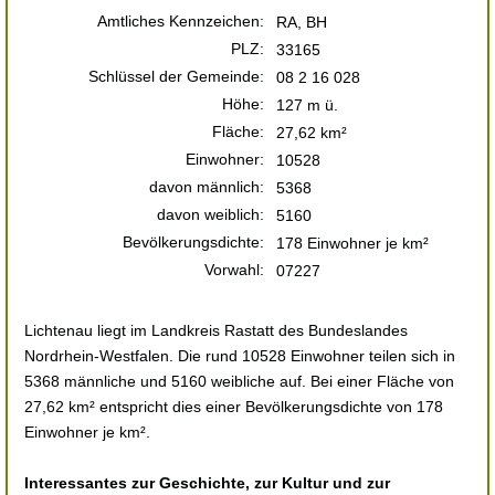
Amtliches Kennzeichen:
RA, BH
PLZ:
33165
Schlüssel der Gemeinde:
08 2 16 028
Höhe:
127 m ü.
Fläche:
27,62 km²
Einwohner:
10528
davon männlich:
5368
davon weiblich:
5160
Bevölkerungsdichte:
178 Einwohner je km²
Vorwahl:
07227
Lichtenau liegt im Landkreis Rastatt des Bundeslandes
Nordrhein-Westfalen. Die rund 10528 Einwohner teilen sich in
5368 männliche und 5160 weibliche auf. Bei einer Fläche von
27,62 km² entspricht dies einer Bevölkerungsdichte von 178
Einwohner je km².
Interessantes zur Geschichte, zur Kultur und zur