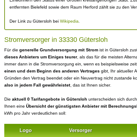
Einwohnern den Status einer Großen kreisangehörigen Stadt. Z
entfernten Bielefeld sowie dem Raum Herford zählt sie zu den V
Der Link zu Gütersloh bei
Wikipedia
.
Stromversorger in 33330 Gütersloh
Für die
generelle Grundversorgung mit Strom
ist in Gütersloh zu
dieses Anbieters um Einiges teurer
, als das für die meisten Alterna
immer dann in die Stromversorgung ein, wenn es beispielsweise zei
einen und dem Beginn des anderen Vertrages
gibt, Ihr aktueller
Gründen den Vertrag beendet oder ein Neuvertrag nicht zustande 
also in jedem Fall gewährleistet
, das ist Ihnen sicher.
Die
aktuell 0 Tarifangebote in Gütersloh
unterscheiden sich durcha
Ihnen eine
Übersicht der günstigsten Anbieter mit Berechnungs
kWh pro Jahr verdeutlichen soll:
Logo
Versorger