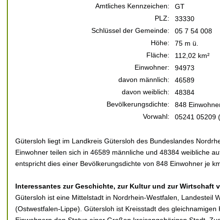
Amtliches Kennzeichen:
GT
PLZ:
33330
Schlüssel der Gemeinde:
05 7 54 008
Höhe:
75 m ü.
Fläche:
112,02 km²
Einwohner:
94973
davon männlich:
46589
davon weiblich:
48384
Bevölkerungsdichte:
848 Einwohner
Vorwahl:
05241 05209 (
Gütersloh liegt im Landkreis Gütersloh des Bundeslandes Nordrh
Einwohner teilen sich in 46589 männliche und 48384 weibliche au
entspricht dies einer Bevölkerungsdichte von 848 Einwohner je km
Interessantes zur Geschichte, zur Kultur und zur Wirtschaft 
Gütersloh ist eine Mittelstadt in Nordrhein-Westfalen, Landesteil
(Ostwestfalen-Lippe). Gütersloh ist Kreisstadt des gleichnamigen