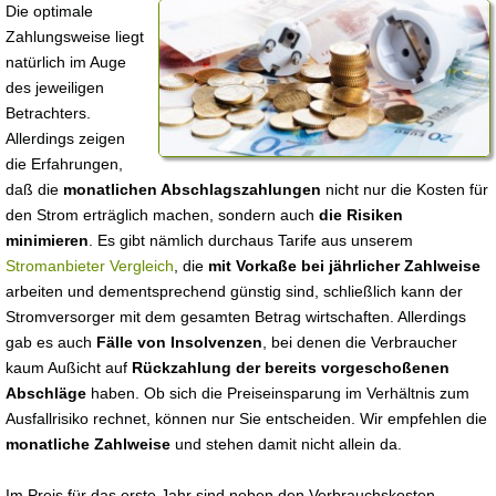
Die optimale
Zahlungsweise liegt
natürlich im Auge
des jeweiligen
Betrachters.
Allerdings zeigen
die Erfahrungen,
daß die
monatlichen Abschlagszahlungen
nicht nur die Kosten für
den Strom erträglich machen, sondern auch
die Risiken
minimieren
. Es gibt nämlich durchaus Tarife aus unserem
Stromanbieter Vergleich
, die
mit Vorkaße bei jährlicher Zahlweise
arbeiten und dementsprechend günstig sind, schließlich kann der
Stromversorger mit dem gesamten Betrag wirtschaften. Allerdings
gab es auch
Fälle von Insolvenzen
, bei denen die Verbraucher
kaum Außicht auf
Rückzahlung der bereits vorgeschoßenen
Abschläge
haben. Ob sich die Preiseinsparung im Verhältnis zum
Ausfallrisiko rechnet, können nur Sie entscheiden. Wir empfehlen die
monatliche Zahlweise
und stehen damit nicht allein da.
Im Preis für das erste Jahr sind neben den Verbrauchskosten,