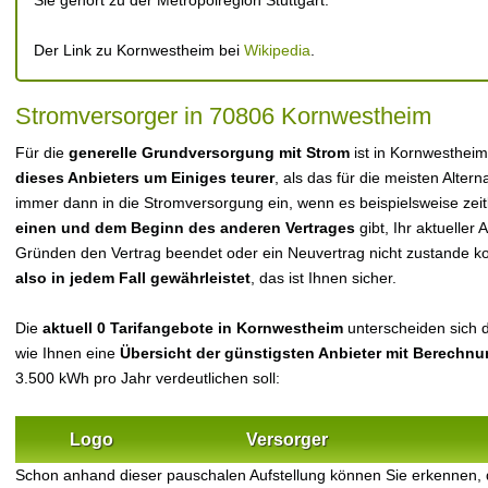
Sie gehört zu der Metropolregion Stuttgart.
Der Link zu Kornwestheim bei
Wikipedia
.
Stromversorger in 70806 Kornwestheim
Für die
generelle Grundversorgung mit Strom
ist in Kornwesthei
dieses Anbieters um Einiges teurer
, als das für die meisten Alterna
immer dann in die Stromversorgung ein, wenn es beispielsweise zei
einen und dem Beginn des anderen Vertrages
gibt, Ihr aktueller
Gründen den Vertrag beendet oder ein Neuvertrag nicht zustande 
also in jedem Fall gewährleistet
, das ist Ihnen sicher.
Die
aktuell 0 Tarifangebote in Kornwestheim
unterscheiden sich d
wie Ihnen eine
Übersicht der günstigsten Anbieter mit Berechn
3.500 kWh pro Jahr verdeutlichen soll:
Logo
Versorger
Schon anhand dieser pauschalen Aufstellung können Sie erkennen,