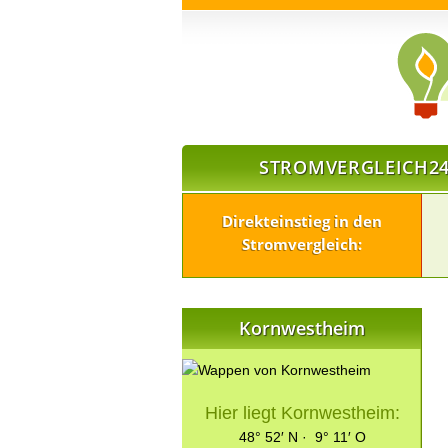
STROMVERGLEICH24
Direkteinstieg in den
Stromvergleich:
Kornwestheim
Hier liegt Kornwestheim:
48° 52′ N · 9° 11′ O