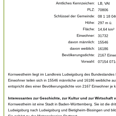
Amtliches Kennzeichen:
LB, VAI
PLZ:
70806
Schlüssel der Gemeinde:
08 1 18 04
Höhe:
297 m ü.
Fläche:
14,64 km²
Einwohner:
31732
davon männlich:
15546
davon weiblich:
16186
Bevölkerungsdichte:
2167 Einwo
Vorwahl:
07154 0714
Kornwestheim liegt im Landkreis Ludwigsburg des Bundeslandes
Einwohner teilen sich in 15546 männliche und 16186 weibliche au
entspricht dies einer Bevölkerungsdichte von 2167 Einwohner je 
Interessantes zur Geschichte, zur Kultur und zur Wirtschaft
Kornwestheim ist eine Stadt in Baden-Württemberg. Sie ist die dri
Ludwigsburg nach Ludwigsburg und Bietigheim-Bissingen und bild