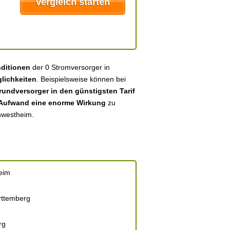
nditionen
der 0 Stromversorger in
lichkeiten
. Beispielsweise können bei
undversorger in den günstigsten Tarif
 Aufwand eine enorme Wirkung
zu
rnwestheim.
eim
ttemberg
rg