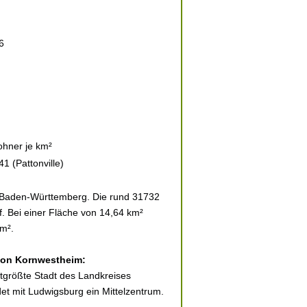
6
hner je km²
1 (Pattonville)
 Baden-Württemberg. Die rund 31732
f. Bei einer Fläche von 14,64 km²
km².
 von Kornwestheim:
ttgrößte Stadt des Landkreises
et mit Ludwigsburg ein Mittelzentrum.