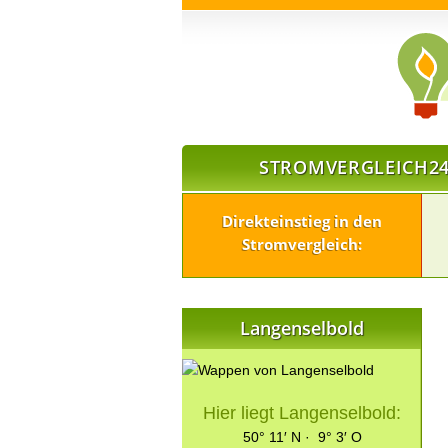
STROMVERGLEICH24
Direkteinstieg in den
Stromvergleich:
Langenselbold
Hier liegt Langenselbold:
50° 11′ N · 9° 3′ O