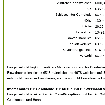
Amtliches Kennzeichen:
MKK, 
PLZ:
63505
Schlüssel der Gemeinde:
06 4 3
Höhe:
130 m 
Fläche:
26,25
Einwohner:
13491
davon männlich:
6513
davon weiblich:
6978
Bevölkerungsdichte:
514 Ei
Vorwahl:
06184
Langenselbold liegt im Landkreis Main-Kinzig-Kreis des Bundesl
Einwohner teilen sich in 6513 männliche und 6978 weibliche auf. 
entspricht dies einer Bevölkerungsdichte von 514 Einwohner je km
Interessantes zur Geschichte, zur Kultur und zur Wirtschaft
Langenselbold ist eine Stadt im Main-Kinzig-Kreis und liegt im O
Gelnhausen und Hanau.