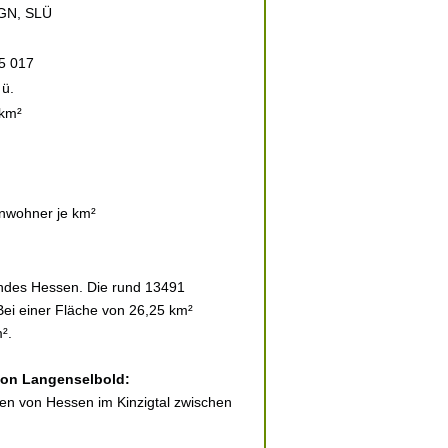
GN, SLÜ
5 017
ü.
 km²
nwohner je km²
andes Hessen. Die rund 13491
Bei einer Fläche von 26,25 km²
².
 von Langenselbold:
sten von Hessen im Kinzigtal zwischen