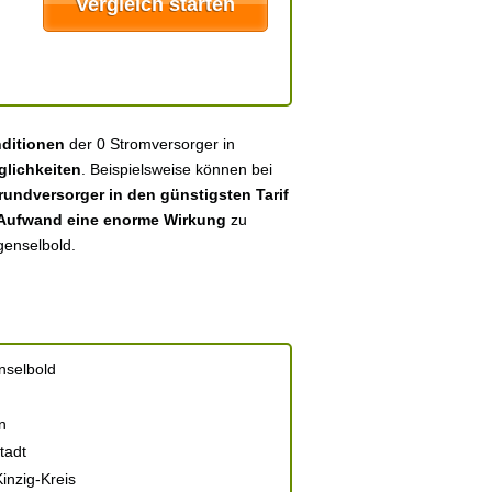
nditionen
der 0 Stromversorger in
lichkeiten
. Beispielsweise können bei
undversorger in den günstigsten Tarif
 Aufwand eine enorme Wirkung
zu
genselbold.
nselbold
n
tadt
inzig-Kreis