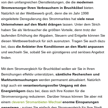
von den umfangreichen Dienstleistungen, die die
modernen
Stromversorger Ihren Verbrauchern in Bruchköbel
bieten.
Natürlich ist der Wettbewerb groß, denn die im Jahr 1998
eingeleitete Deregulierung des Strommarktes hat
viele neue
Unternehmen auf den Markt drängen
lassen. Unter dem Strich
haben Sie als Verbraucher die größten Vorteile, denn trotz der
laufenden Erhöhung der Abgaben, Steuern und Entgelte können Sie
diesen Wettbewerbsdruck für sich ausnutzen. Tragen Sie auch dazu
bei, dass
die Anbieter ihre Konditionen an den Markt anpassen
und wechseln Sie, sobald Sie ein günstigeres und seriöses Angebot
finden.
Mit dem Stromvergleich für Bruchköbel wollen wir Sie in Ihren
Bemühungen effektiv unterstützen,
sämtliche Recherchen und
Marktuntersuchungen
werden permanent aktualisiert. Natürlich
trägt auch ein
verantwortungsvoller Umgang mit den
Energieträgern
dazu bei, dass sich Ihre Kosten für die
Stromversorgung reduzieren. Darüber hinaus können Sie aber mit
einem
cleveren Stromanbieter-Wechsel
enorme Einsparungen
generieren
- nutzen Sie einfach den Stromvergleich für Ihre Stadt