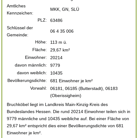
Amtliches
MKK, GN, SLÜ
Kennzeichen:
PLZ:
63486
Schlüssel der
06 4 35 006
Gemeinde:
Höhe:
113 m ü.
Fläche:
29,67 km²
Einwohner:
20214
davon männlich:
9779
davon weiblich:
10435
Bevölkerungsdichte:
681 Einwohner je km²
Vorwahl:
06181, 06185 (Butterstadt), 06183
(Oberissigheim)
Bruchköbel liegt im Landkreis Main-Kinzig-Kreis des
Bundeslandes Hessen. Die rund 20214 Einwohner teilen sich in
9779 männliche und 10435 weibliche auf. Bei einer Fläche von
29,67 km² entspricht dies einer Bevölkerungsdichte von 681
Einwohner je km².