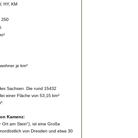
W, HY, KM
5 250
ü.
km²
nwohner je km²
des Sachsen. Die rund 15432
Bei einer Fläche von 53,15 km²
².
 von Kamenz:
 Ort am Stein“), ist eine Große
m nordöstlich von Dresden und etwa 30