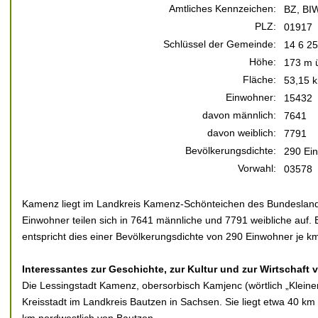
Amtliches Kennzeichen:
BZ, BI
PLZ:
01917
Schlüssel der Gemeinde:
14 6 2
Höhe:
173 m 
Fläche:
53,15 
Einwohner:
15432
davon männlich:
7641
davon weiblich:
7791
Bevölkerungsdichte:
290 Ei
Vorwahl:
03578
Kamenz liegt im Landkreis Kamenz-Schönteichen des Bundeslan
Einwohner teilen sich in 7641 männliche und 7791 weibliche auf. 
entspricht dies einer Bevölkerungsdichte von 290 Einwohner je km
Interessantes zur Geschichte, zur Kultur und zur Wirtschaft
Die Lessingstadt Kamenz, obersorbisch Kamjenc (wörtlich „Kleiner
Kreisstadt im Landkreis Bautzen in Sachsen. Sie liegt etwa 40 k