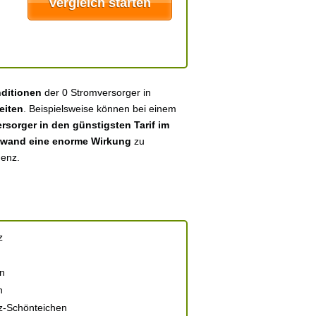
nditionen
der 0 Stromversorger in
eiten
. Beispielsweise können bei einem
sorger in den günstigsten Tarif im
fwand eine enorme Wirkung
zu
menz.
z
n
n
-Schönteichen