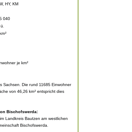
W, HY, KM
5 040
ü.
 km²
nwohner je km²
es Sachsen. Die rund 11685 Einwohner
läche von 46,26 km² entspricht dies
 von Bischofswerda:
t im Landkreis Bautzen am westlichen
emeinschaft Bischofswerda.