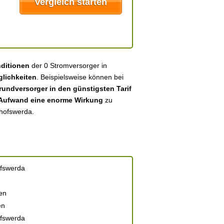
nditionen
der 0 Stromversorger in
lichkeiten
. Beispielsweise können bei
undversorger in den günstigsten Tarif
 Aufwand eine enorme Wirkung
zu
chofswerda.
ofswerda
en
en
ofswerda