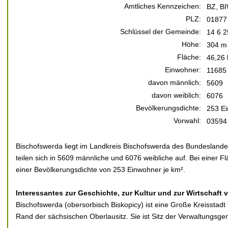
Amtliches Kennzeichen:
BZ, BI
PLZ:
01877
Schlüssel der Gemeinde:
14 6 2
Höhe:
304 m 
Fläche:
46,26
Einwohner:
11685
davon männlich:
5609
davon weiblich:
6076
Bevölkerungsdichte:
253 Ei
Vorwahl:
03594
Bischofswerda liegt im Landkreis Bischofswerda des Bundesland
teilen sich in 5609 männliche und 6076 weibliche auf. Bei einer F
einer Bevölkerungsdichte von 253 Einwohner je km².
Interessantes zur Geschichte, zur Kultur und zur Wirtschaft
Bischofswerda (obersorbisch Biskopicy) ist eine Große Kreisstad
Rand der sächsischen Oberlausitz. Sie ist Sitz der Verwaltungsg