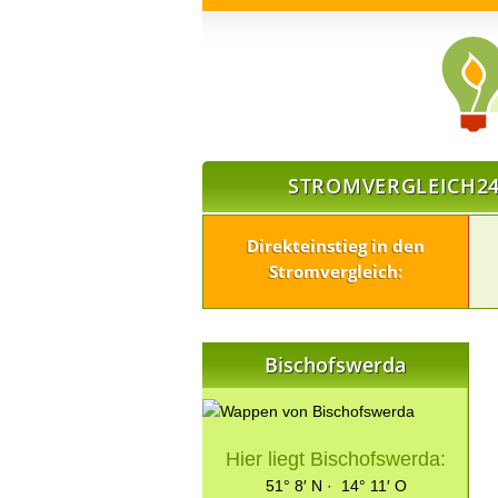
STROMVERGLEICH24
Direkteinstieg in den
Stromvergleich:
Bischofswerda
Hier liegt Bischofswerda:
51° 8′ N · 14° 11′ O