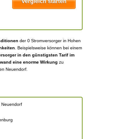
nditionen
der 0 Stromversorger in Hohen
hkeiten
. Beispielsweise können bei einem
sorger in den günstigsten Tarif im
fwand eine enorme Wirkung
zu
hen Neuendorf.
 Neuendorf
enburg