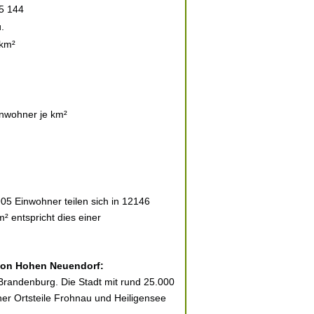
5 144
.
 km²
nwohner je km²
5 Einwohner teilen sich in 12146
² entspricht dies einer
 von Hohen Neuendorf:
Brandenburg. Die Stadt mit rund 25.000
ner Ortsteile Frohnau und Heiligensee