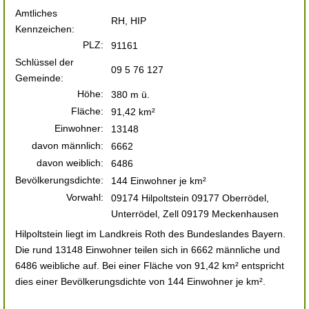
Amtliches
RH, HIP
Kennzeichen:
PLZ:
91161
Schlüssel der
09 5 76 127
Gemeinde:
Höhe:
380 m ü.
Fläche:
91,42 km²
Einwohner:
13148
davon männlich:
6662
davon weiblich:
6486
Bevölkerungsdichte:
144 Einwohner je km²
Vorwahl:
09174 Hilpoltstein 09177 Oberrödel,
Unterrödel, Zell 09179 Meckenhausen
Hilpoltstein liegt im Landkreis Roth des Bundeslandes Bayern.
Die rund 13148 Einwohner teilen sich in 6662 männliche und
6486 weibliche auf. Bei einer Fläche von 91,42 km² entspricht
dies einer Bevölkerungsdichte von 144 Einwohner je km².