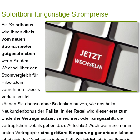
Sofortboni für günstige Strompreise
Ein Sofortbonus
wird Ihnen direkt
vom neuen
Stromanbieter
gutgeschrieben
,
wenn Sie den
Wechsel über den
Stromvergleich für
Hilpoltstein
vornehmen. Dieses
Verkaufsmittel
können Sie ebenso ohne Bedenken nutzen, wie das beim
Neukundenbonus der Fall ist. In der Regel wird dieser
erst zum
Ende der Vertragslaufzeit verrechnet oder ausgezahlt
, die
vertraglichen Details geben dazu Aufschluß. Auch wenn Sie nur im
ersten Vertragsjahr
eine größere Einsparung generieren
können,
lohnt sich der Wechsel in jedem Fall. Schließlich steht es Ihnen ja