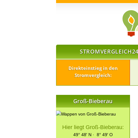
STROMVERGLEICH24
Direkteinstieg in den
Stromvergleich:
Groß-Bieberau
Hier liegt Groß-Bieberau:
49° 48′ N · 8° 49′ O