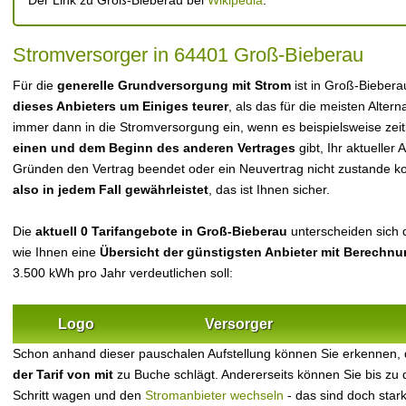
Der Link zu Groß-Bieberau bei
Wikipedia
.
Stromversorger in 64401 Groß-Bieberau
Für die
generelle Grundversorgung mit Strom
ist in Groß-Bieber
dieses Anbieters um Einiges teurer
, als das für die meisten Alterna
immer dann in die Stromversorgung ein, wenn es beispielsweise zei
einen und dem Beginn des anderen Vertrages
gibt, Ihr aktueller
Gründen den Vertrag beendet oder ein Neuvertrag nicht zustande 
also in jedem Fall gewährleistet
, das ist Ihnen sicher.
Die
aktuell 0 Tarifangebote in Groß-Bieberau
unterscheiden sich d
wie Ihnen eine
Übersicht der günstigsten Anbieter mit Berechn
3.500 kWh pro Jahr verdeutlichen soll:
Logo
Versorger
Schon anhand dieser pauschalen Aufstellung können Sie erkennen,
der Tarif von mit
zu Buche schlägt. Andererseits können Sie bis zu
Schritt wagen und den
Stromanbieter wechseln
- das sind doch star