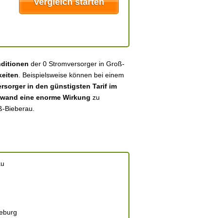
nditionen
der 0 Stromversorger in Groß-
eiten
. Beispielsweise können bei einem
sorger in den günstigsten Tarif im
fwand eine enorme Wirkung
zu
ß-Bieberau.
au
eburg