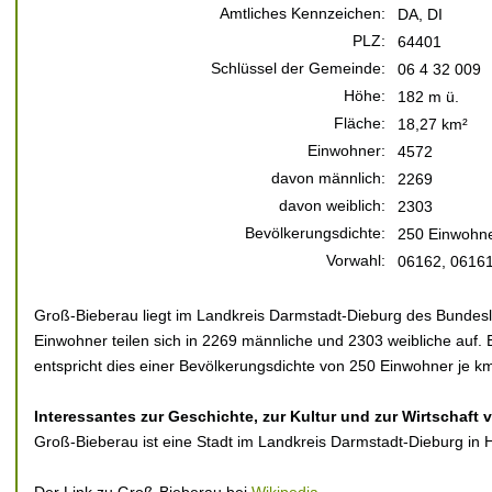
Amtliches Kennzeichen:
DA, DI
PLZ:
64401
Schlüssel der Gemeinde:
06 4 32 009
Höhe:
182 m ü.
Fläche:
18,27 km²
Einwohner:
4572
davon männlich:
2269
davon weiblich:
2303
Bevölkerungsdichte:
250 Einwohne
Vorwahl:
06162, 06161
Groß-Bieberau liegt im Landkreis Darmstadt-Dieburg des Bundes
Einwohner teilen sich in 2269 männliche und 2303 weibliche auf. 
entspricht dies einer Bevölkerungsdichte von 250 Einwohner je km
Interessantes zur Geschichte, zur Kultur und zur Wirtschaft
Groß-Bieberau ist eine Stadt im Landkreis Darmstadt-Dieburg i