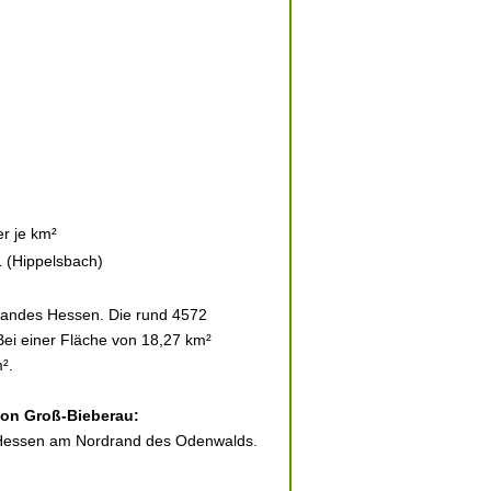
r je km²
 (Hippelsbach)
landes Hessen. Die rund 4572
Bei einer Fläche von 18,27 km²
².
 von Groß-Bieberau:
n Hessen am Nordrand des Odenwalds.