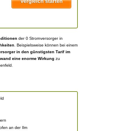
nditionen
der 0 Stromversorger in
hkeiten
. Beispielsweise können bei einem
sorger in den günstigsten Tarif im
fwand eine enorme Wirkung
zu
enfeld.
ld
ern
ofen an der Ilm