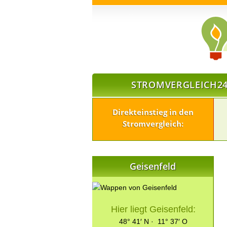
STROMVERGLEICH24
Direkteinstieg in den
Stromvergleich:
Geisenfeld
Hier liegt Geisenfeld:
48° 41′ N · 11° 37′ O