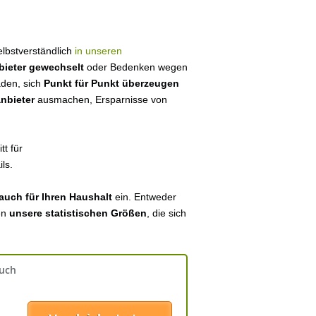
selbstverständlich
in unseren
bieter gewechselt
oder Bedenken wegen
aden, sich
Punkt für Punkt überzeugen
anbieter
ausmachen, Ersparnisse von
tt für
ls.
auch für Ihren Haushalt
ein. Entweder
en
unsere statistischen Größen
, die sich
auch