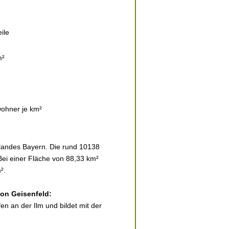
ile
.
m²
ohner je km²
slandes Bayern. Die rund 10138
Bei einer Fläche von 88,33 km²
².
von Geisenfeld:
en an der Ilm und bildet mit der