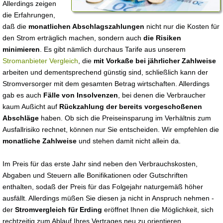
Allerdings zeigen
die Erfahrungen,
daß die
monatlichen Abschlagszahlungen
nicht nur die Kosten für
den Strom erträglich machen, sondern auch
die Risiken
minimieren
. Es gibt nämlich durchaus Tarife aus unserem
Stromanbieter Vergleich
, die
mit Vorkaße bei jährlicher Zahlweise
arbeiten und dementsprechend günstig sind, schließlich kann der
Stromversorger mit dem gesamten Betrag wirtschaften. Allerdings
gab es auch
Fälle von Insolvenzen
, bei denen die Verbraucher
kaum Außicht auf
Rückzahlung der bereits vorgeschoßenen
Abschläge
haben. Ob sich die Preiseinsparung im Verhältnis zum
Ausfallrisiko rechnet, können nur Sie entscheiden. Wir empfehlen die
monatliche Zahlweise
und stehen damit nicht allein da.
Im Preis für das erste Jahr sind neben den Verbrauchskosten,
Abgaben und Steuern alle Bonifikationen oder Gutschriften
enthalten, sodaß der Preis für das Folgejahr naturgemäß höher
ausfällt. Allerdings müßen Sie diesen ja nicht in Anspruch nehmen -
der
Stromvergleich für Erding
eröffnet Ihnen die Möglichkeit, sich
rechtzeitig zum Ablauf Ihres Vertrages neu zu orientieren.