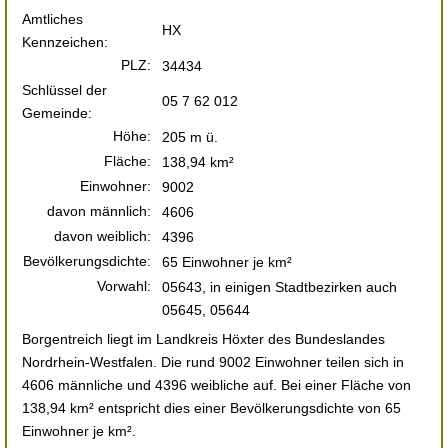
Amtliches
HX
Kennzeichen:
PLZ:
34434
Schlüssel der
05 7 62 012
Gemeinde:
Höhe:
205 m ü.
Fläche:
138,94 km²
Einwohner:
9002
davon männlich:
4606
davon weiblich:
4396
Bevölkerungsdichte:
65 Einwohner je km²
Vorwahl:
05643, in einigen Stadtbezirken auch
05645, 05644
Borgentreich liegt im Landkreis Höxter des Bundeslandes
Nordrhein-Westfalen. Die rund 9002 Einwohner teilen sich in
4606 männliche und 4396 weibliche auf. Bei einer Fläche von
138,94 km² entspricht dies einer Bevölkerungsdichte von 65
Einwohner je km².