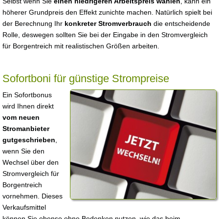
Selbst wenn Sie
einen niedrigeren Arbeitspreis wählen
, kann ein
höherer Grundpreis den Effekt zunichte machen. Natürlich spielt bei
der Berechnung Ihr
konkreter Stromverbrauch
die entscheidende
Rolle, deswegen sollten Sie bei der Eingabe in den Stromvergleich
für Borgentreich mit realistischen Größen arbeiten.
Sofortboni für günstige Strompreise
Ein Sofortbonus
wird Ihnen direkt
vom neuen
Stromanbieter
gutgeschrieben
,
wenn Sie den
Wechsel über den
Stromvergleich für
Borgentreich
vornehmen. Dieses
Verkaufsmittel
können Sie ebenso ohne Bedenken nutzen, wie das beim