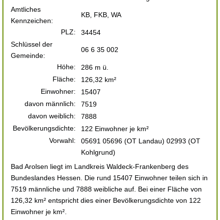
Amtliches
KB, FKB, WA
Kennzeichen:
PLZ:
34454
Schlüssel der
06 6 35 002
Gemeinde:
Höhe:
286 m ü.
Fläche:
126,32 km²
Einwohner:
15407
davon männlich:
7519
davon weiblich:
7888
Bevölkerungsdichte:
122 Einwohner je km²
Vorwahl:
05691 05696 (OT Landau) 02993 (OT
Kohlgrund)
Bad Arolsen liegt im Landkreis Waldeck-Frankenberg des
Bundeslandes Hessen. Die rund 15407 Einwohner teilen sich in
7519 männliche und 7888 weibliche auf. Bei einer Fläche von
126,32 km² entspricht dies einer Bevölkerungsdichte von 122
Einwohner je km².