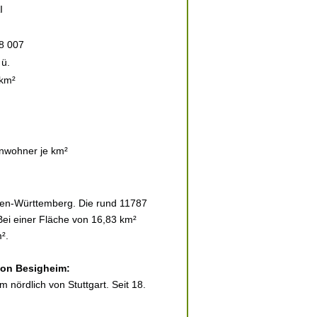
I
8 007
ü.
 km²
nwohner je km²
den-Württemberg. Die rund 11787
Bei einer Fläche von 16,83 km²
².
 von Besigheim:
 nördlich von Stuttgart. Seit 18.