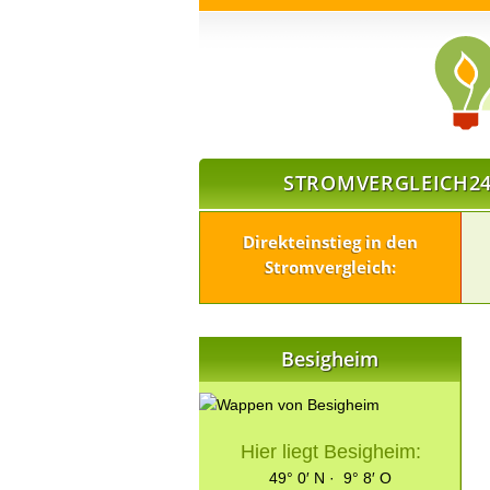
STROMVERGLEICH24
Direkteinstieg in den
Stromvergleich:
Besigheim
Hier liegt Besigheim:
49° 0′ N · 9° 8′ O