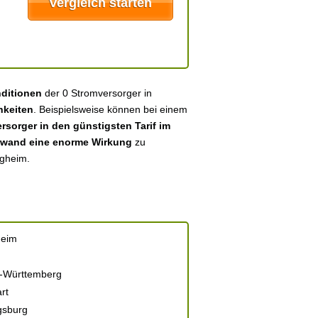
nditionen
der 0 Stromversorger in
hkeiten
. Beispielsweise können bei einem
sorger in den günstigsten Tarif im
fwand eine enorme Wirkung
zu
igheim.
heim
-Württemberg
rt
gsburg