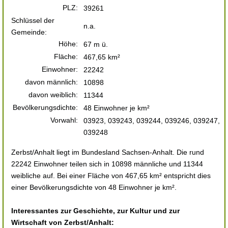
PLZ:
39261
Schlüssel der
n.a.
Gemeinde:
Höhe:
67 m ü.
Fläche:
467,65 km²
Einwohner:
22242
davon männlich:
10898
davon weiblich:
11344
Bevölkerungsdichte:
48 Einwohner je km²
Vorwahl:
03923, 039243, 039244, 039246, 039247,
039248
Zerbst/Anhalt liegt im Bundesland Sachsen-Anhalt. Die rund
22242 Einwohner teilen sich in 10898 männliche und 11344
weibliche auf. Bei einer Fläche von 467,65 km² entspricht dies
einer Bevölkerungsdichte von 48 Einwohner je km².
Interessantes zur Geschichte, zur Kultur und zur
Wirtschaft von Zerbst/Anhalt: