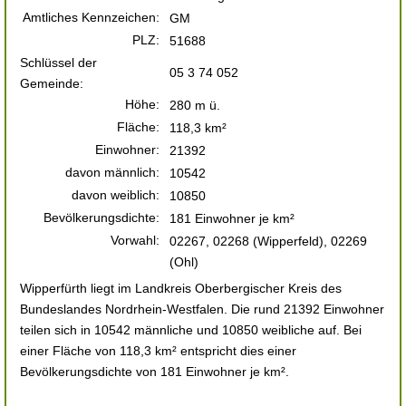
Amtliches Kennzeichen:
GM
PLZ:
51688
Schlüssel der
05 3 74 052
Gemeinde:
Höhe:
280 m ü.
Fläche:
118,3 km²
Einwohner:
21392
davon männlich:
10542
davon weiblich:
10850
Bevölkerungsdichte:
181 Einwohner je km²
Vorwahl:
02267, 02268 (Wipperfeld), 02269
(Ohl)
Wipperfürth liegt im Landkreis Oberbergischer Kreis des
Bundeslandes Nordrhein-Westfalen. Die rund 21392 Einwohner
teilen sich in 10542 männliche und 10850 weibliche auf. Bei
einer Fläche von 118,3 km² entspricht dies einer
Bevölkerungsdichte von 181 Einwohner je km².