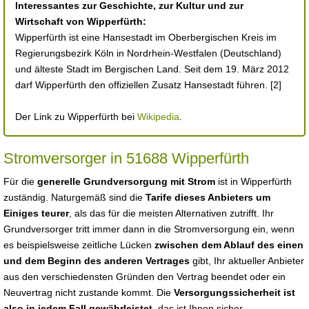
Interessantes zur Geschichte, zur Kultur und zur
Wirtschaft von Wipperfürth:
Wipperfürth ist eine Hansestadt im Oberbergischen Kreis im
Regierungsbezirk Köln in Nordrhein-Westfalen (Deutschland)
und älteste Stadt im Bergischen Land. Seit dem 19. März 2012
darf Wipperfürth den offiziellen Zusatz Hansestadt führen. [2]
Der Link zu Wipperfürth bei
Wikipedia
.
Stromversorger in 51688 Wipperfürth
Für die
generelle Grundversorgung mit Strom
ist in Wipperfürth
zuständig. Naturgemäß sind die
Tarife dieses Anbieters um
Einiges teurer
, als das für die meisten Alternativen zutrifft. Ihr
Grundversorger tritt immer dann in die Stromversorgung ein, wenn
es beispielsweise zeitliche Lücken
zwischen dem Ablauf des einen
und dem Beginn des anderen Vertrages
gibt, Ihr aktueller Anbieter
aus den verschiedensten Gründen den Vertrag beendet oder ein
Neuvertrag nicht zustande kommt. Die
Versorgungssicherheit ist
also in jedem Fall gewährleistet
, das ist Ihnen sicher.