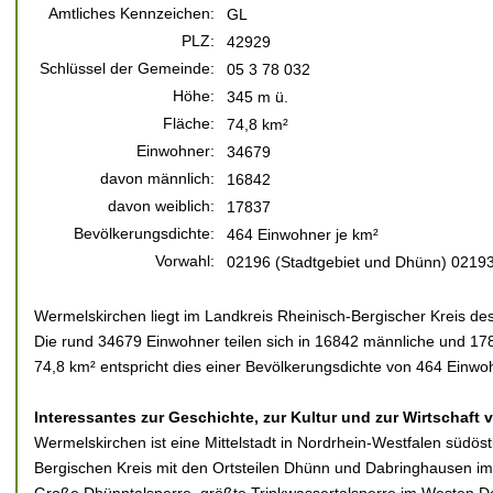
Amtliches Kennzeichen:
GL
PLZ:
42929
Schlüssel der Gemeinde:
05 3 78 032
Höhe:
345 m ü.
Fläche:
74,8 km²
Einwohner:
34679
davon männlich:
16842
davon weiblich:
17837
Bevölkerungsdichte:
464 Einwohner je km²
Vorwahl:
02196 (Stadtgebiet und Dhünn) 0219
Wermelskirchen liegt im Landkreis Rheinisch-Bergischer Kreis d
Die rund 34679 Einwohner teilen sich in 16842 männliche und 178
74,8 km² entspricht dies einer Bevölkerungsdichte von 464 Einwo
Interessantes zur Geschichte, zur Kultur und zur Wirtschaft
Wermelskirchen ist eine Mittelstadt in Nordrhein-Westfalen südös
Bergischen Kreis mit den Ortsteilen Dhünn und Dabringhausen im