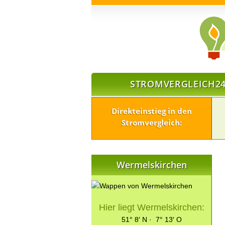
STROMVERGLEICH24
Direkteinstieg in den
Stromvergleich:
Wermelskirchen
Hier liegt Wermelskirchen:
51° 8′ N · 7° 13′ O