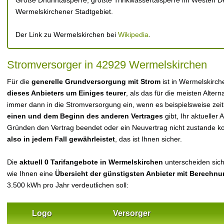
Große Dhünntalsperre, größte Trinkwassertalsperre im Westen Deu
Wermelskirchener Stadtgebiet.
Der Link zu Wermelskirchen bei
Wikipedia
.
Stromversorger in 42929 Wermelskirchen
Für die
generelle Grundversorgung mit Strom
ist in Wermelskirc
dieses Anbieters um Einiges teurer
, als das für die meisten Alterna
immer dann in die Stromversorgung ein, wenn es beispielsweise zei
einen und dem Beginn des anderen Vertrages
gibt, Ihr aktueller
Gründen den Vertrag beendet oder ein Neuvertrag nicht zustande 
also in jedem Fall gewährleistet
, das ist Ihnen sicher.
Die
aktuell 0 Tarifangebote in Wermelskirchen
unterscheiden sich 
wie Ihnen eine
Übersicht der günstigsten Anbieter mit Berechn
3.500 kWh pro Jahr verdeutlichen soll:
Logo
Versorger