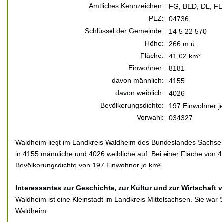
Amtliches Kennzeichen:
FG, BED, DL, F
PLZ:
04736
Schlüssel der Gemeinde:
14 5 22 570
Höhe:
266 m ü.
Fläche:
41,62 km²
Einwohner:
8181
davon männlich:
4155
davon weiblich:
4026
Bevölkerungsdichte:
197 Einwohner j
Vorwahl:
034327
Waldheim liegt im Landkreis Waldheim des Bundeslandes Sachsen.
in 4155 männliche und 4026 weibliche auf. Bei einer Fläche von 4
Bevölkerungsdichte von 197 Einwohner je km².
Interessantes zur Geschichte, zur Kultur und zur Wirtschaft
Waldheim ist eine Kleinstadt im Landkreis Mittelsachsen. Sie war
Waldheim.