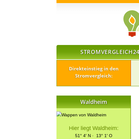
STROMVERGLEICH24
Direkteinstieg in den
Stromvergleich:
Waldheim
Hier liegt Waldheim:
51° 4′ N · 13° 1′ O