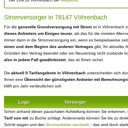
Der Link zu Vöhrenbach bei
Wikipedia
.
Stromversorger in 78147 Vöhrenbach
Für die
generelle Grundversorgung mit Strom
ist in Vöhrenbach 
dieses Anbieters um Einiges teurer
, als das für die meisten Alterna
immer dann in die Stromversorgung ein, wenn es beispielsweise zei
einen und dem Beginn des anderen Vertrages
gibt, Ihr aktueller
Gründen den Vertrag beendet oder ein Neuvertrag nicht zustande 
also in jedem Fall gewährleistet
, das ist Ihnen sicher.
Die
aktuell 0 Tarifangebote in Vöhrenbach
unterscheiden sich durc
Ihnen eine
Übersicht der günstigsten Anbieter mit Berechnungs
kWh pro Jahr verdeutlichen soll:
Logo
Versorger
Schon anhand dieser pauschalen Aufstellung können Sie erkennen,
Tarif von mit
zu Buche schlägt. Andererseits können Sie bis zu dir
Schritt wagen und den
Stromanbieter wechseln
- das sind doch star