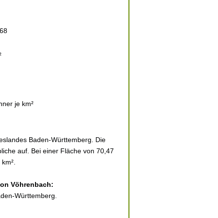
068
²
hner je km²
deslandes Baden-Württemberg. Die
iche auf. Bei einer Fläche von 70,47
 km².
 von Vöhrenbach:
Baden-Württemberg.