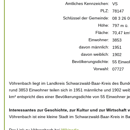
Amtliches Kennzeichen:
VS
PLZ:
78147
Schlüssel der Gemeinde:
08 3 26 
Höhe:
797 m ü.
Fläche:
70,47 km
Einwohner:
3853
davon männlich:
1951
davon weiblich:
1902
Bevölkerungsdichte:
55 Einwo
Vorwahl:
07727
Vöhrenbach liegt im Landkreis Schwarzwald-Baar-Kreis des Bun
rund 3853 Einwohner teilen sich in 1951 männliche und 1902 weibl
km² entspricht dies einer Bevölkerungsdichte von 55 Einwohner je
Interessantes zur Geschichte, zur Kultur und zur Wirtschaft
Vöhrenbach ist eine kleine Stadt im Schwarzwald-Baar-Kreis in 