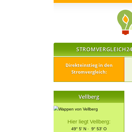
STROMVERGLEICH24
Direkteinstieg in den
Stromvergleich:
Vellberg
Hier liegt Vellberg:
49° 5′ N · 9° 53′ O