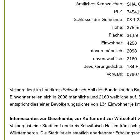
Amtliches Kennzeichen:
SHA, 
PLZ:
74541
Schlüssel der Gemeinde:
08 1 2
Höhe:
375 m 
Fläche:
31,89
Einwohner:
4258
davon männlich:
2098
davon weiblich:
2160
Bevölkerungsdichte:
134 Ei
Vorwahl:
07907
Vellberg liegt im Landkreis Schwäbisch Hall des Bundeslandes B
Einwohner teilen sich in 2098 männliche und 2160 weibliche auf. 
entspricht dies einer Bevölkerungsdichte von 134 Einwohner je km
Interessantes zur Geschichte, zur Kultur und zur Wirtschaft v
Vellberg ist eine Stadt im Landkreis Schwäbisch Hall im fränkisc
Württembergs. Die Stadt ist ein staatlich anerkannter Erholungsort