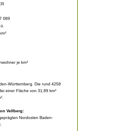
CR
7 089
ü.
 km²
nwohner je km²
aden-Württemberg. Die rund 4258
Bei einer Fläche von 31,89 km²
².
on Vellberg:
h geprägten Nordosten Baden-
.