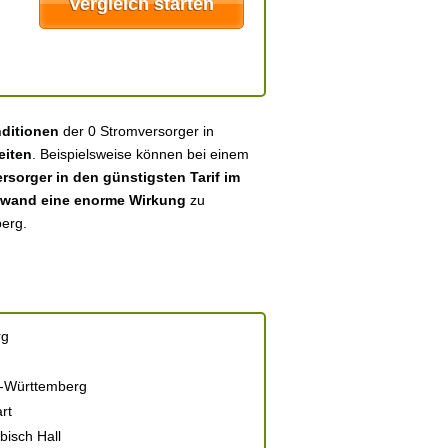
nditionen
der 0 Stromversorger in
eiten
. Beispielsweise können bei einem
sorger in den günstigsten Tarif im
fwand eine enorme Wirkung
zu
berg.
rg
-Württemberg
rt
isch Hall