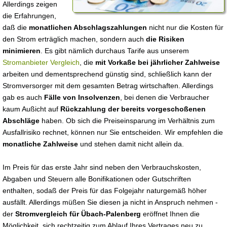
Allerdings zeigen
die Erfahrungen,
daß die
monatlichen Abschlagszahlungen
nicht nur die Kosten für
den Strom erträglich machen, sondern auch
die Risiken
minimieren
. Es gibt nämlich durchaus Tarife aus unserem
Stromanbieter Vergleich
, die
mit Vorkaße bei jährlicher Zahlweise
arbeiten und dementsprechend günstig sind, schließlich kann der
Stromversorger mit dem gesamten Betrag wirtschaften. Allerdings
gab es auch
Fälle von Insolvenzen
, bei denen die Verbraucher
kaum Außicht auf
Rückzahlung der bereits vorgeschoßenen
Abschläge
haben. Ob sich die Preiseinsparung im Verhältnis zum
Ausfallrisiko rechnet, können nur Sie entscheiden. Wir empfehlen die
monatliche Zahlweise
und stehen damit nicht allein da.
Im Preis für das erste Jahr sind neben den Verbrauchskosten,
Abgaben und Steuern alle Bonifikationen oder Gutschriften
enthalten, sodaß der Preis für das Folgejahr naturgemäß höher
ausfällt. Allerdings müßen Sie diesen ja nicht in Anspruch nehmen -
der
Stromvergleich für Übach-Palenberg
eröffnet Ihnen die
Möglichkeit, sich rechtzeitig zum Ablauf Ihres Vertrages neu zu