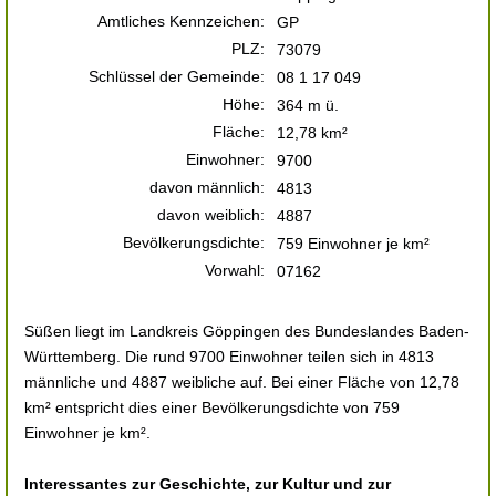
Amtliches Kennzeichen:
GP
PLZ:
73079
Schlüssel der Gemeinde:
08 1 17 049
Höhe:
364 m ü.
Fläche:
12,78 km²
Einwohner:
9700
davon männlich:
4813
davon weiblich:
4887
Bevölkerungsdichte:
759 Einwohner je km²
Vorwahl:
07162
Süßen liegt im Landkreis Göppingen des Bundeslandes Baden-
Württemberg. Die rund 9700 Einwohner teilen sich in 4813
männliche und 4887 weibliche auf. Bei einer Fläche von 12,78
km² entspricht dies einer Bevölkerungsdichte von 759
Einwohner je km².
Interessantes zur Geschichte, zur Kultur und zur