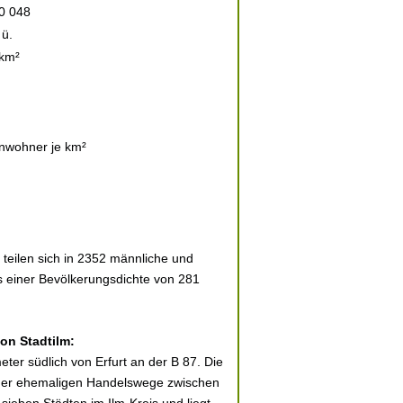
0 048
ü.
 km²
nwohner je km²
teilen sich in 2352 männliche und
es einer Bevölkerungsdichte von 281
von Stadtilm:
eter südlich von Erfurt an der B 87. Die
t der ehemaligen Handelswege zwischen