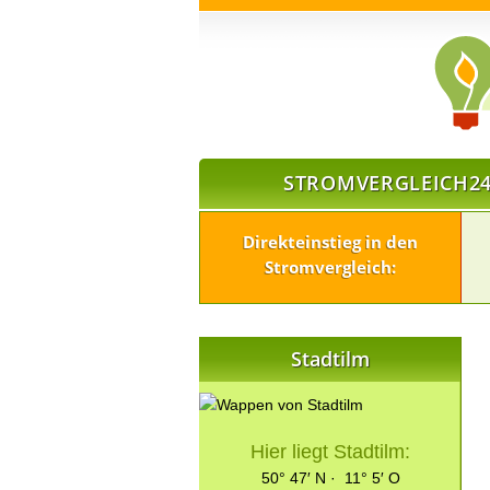
STROMVERGLEICH24
Direkteinstieg in den
Stromvergleich:
Stadtilm
Hier liegt Stadtilm:
50° 47′ N · 11° 5′ O