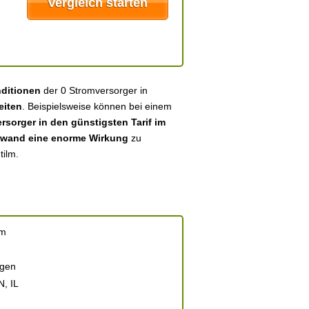
nditionen
der 0 Stromversorger in
eiten
. Beispielsweise können bei einem
sorger in den günstigsten Tarif im
fwand eine enorme Wirkung
zu
tilm.
lm
ngen
N, IL