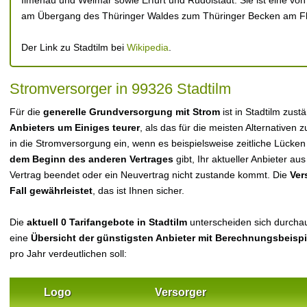
Ilmenau und Weimar sowie Erfurt und Rudolstadt. Sie ist eine von 
am Übergang des Thüringer Waldes zum Thüringer Becken am Fl
Der Link zu Stadtilm bei
Wikipedia
.
Stromversorger in 99326 Stadtilm
Für die
generelle Grundversorgung mit Strom
ist in Stadtilm zus
Anbieters um Einiges teurer
, als das für die meisten Alternativen z
in die Stromversorgung ein, wenn es beispielsweise zeitliche Lücke
dem Beginn des anderen Vertrages
gibt, Ihr aktueller Anbieter 
Vertrag beendet oder ein Neuvertrag nicht zustande kommt. Die
Ver
Fall gewährleistet
, das ist Ihnen sicher.
Die
aktuell 0 Tarifangebote in Stadtilm
unterscheiden sich durchaus
eine
Übersicht der günstigsten Anbieter mit Berechnungsbeisp
pro Jahr verdeutlichen soll:
Logo
Versorger