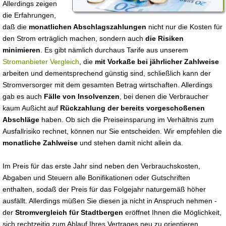
Allerdings zeigen
die Erfahrungen,
daß die
monatlichen Abschlagszahlungen
nicht nur die Kosten für
den Strom erträglich machen, sondern auch
die Risiken
minimieren
. Es gibt nämlich durchaus Tarife aus unserem
Stromanbieter Vergleich
, die
mit Vorkaße bei jährlicher Zahlweise
arbeiten und dementsprechend günstig sind, schließlich kann der
Stromversorger mit dem gesamten Betrag wirtschaften. Allerdings
gab es auch
Fälle von Insolvenzen
, bei denen die Verbraucher
kaum Außicht auf
Rückzahlung der bereits vorgeschoßenen
Abschläge
haben. Ob sich die Preiseinsparung im Verhältnis zum
Ausfallrisiko rechnet, können nur Sie entscheiden. Wir empfehlen die
monatliche Zahlweise
und stehen damit nicht allein da.
Im Preis für das erste Jahr sind neben den Verbrauchskosten,
Abgaben und Steuern alle Bonifikationen oder Gutschriften
enthalten, sodaß der Preis für das Folgejahr naturgemäß höher
ausfällt. Allerdings müßen Sie diesen ja nicht in Anspruch nehmen -
der
Stromvergleich für Stadtbergen
eröffnet Ihnen die Möglichkeit,
sich rechtzeitig zum Ablauf Ihres Vertrages neu zu orientieren.