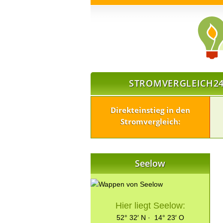
STROMVERGLEICH24
Direkteinstieg in den
Stromvergleich:
Seelow
Hier liegt Seelow:
52° 32′ N · 14° 23′ O