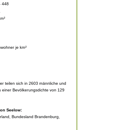
4 448
.
km²
nwohner je km²
r teilen sich in 2603 männliche und
es einer Bevölkerungsdichte von 129
von Seelow:
derland, Bundesland Brandenburg,