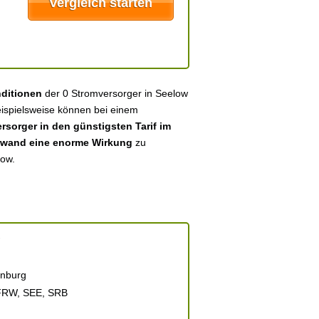
nditionen
der 0 Stromversorger in Seelow
eispielsweise können bei einem
sorger in den günstigsten Tarif im
fwand eine enorme Wirkung
zu
low.
nburg
FRW, SEE, SRB