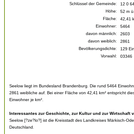
Schlüssel der Gemeinde:
12 0 6
Höhe:
52 m ü
Fläche:
42,41 
Einwohner:
5464
davon männlich:
2603
davon weiblich:
2861
Bevölkerungsdichte:
129 Ei
Vorwahl:
03346
Seelow liegt im Bundesland Brandenburg. Die rund 5464 Einwohne
2861 weibliche auf. Bei einer Fläche von 42,41 km² entspricht di
Einwohner je km².
Interessantes zur Geschichte, zur Kultur und zur Wirtschaft 
Seelow [?ze?lo?] ist die Kreisstadt des Landkreises Märkisch-O
Deutschland.